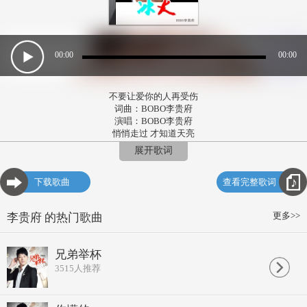
00:00
00:00
不要让爱你的人再受伤
词曲：BOBO李贵府
演唱：BOBO李贵府
悄悄走过 才知道天亮
明明来过 却装不知道
展开歌词
走过的路再长 也需要人在身旁
看看身边 来往的车辆
下载歌曲
查看完整歌词
想想以往 你受过的伤
回想才让人清醒 你已不在身旁
请别和我一样 让爱你的人更受伤
更多>>
李贵府 的热门歌曲
让心疼你的人迷茫
失去了她 才知道彷徨
请别和我一样 让爱你的人更受伤
兄弟举杯
让了解你的人恐慌
3515
人推荐
失去了他 才知道心 已长了翅膀
悄悄走过 才知道天亮
明明来过 却装不知道
走过的路再长 也需要人在身旁