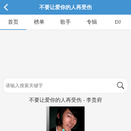
不要让爱你的人再受伤
首页
榜单
歌手
专辑
DJ
不要让爱你的人再受伤 - 李贵府