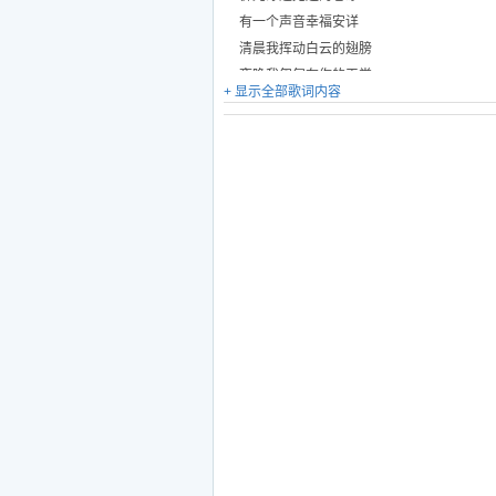
有一个声音幸福安详
清晨我挥动白云的翅膀
夜晚我匍匐在你的天堂
+ 显示全部歌词内容
生灵顺从雅鲁藏布江流淌
时光在布达拉宫越拉越长
无边的草原放开怀抱
我是一只温顺的绵羊
我要去西藏
我要去西藏
仰望雪域两茫茫
风光旖旎草色青青
随处都是我心灵的牧场
我要去西藏
我要去西藏
仰望生死两茫茫
习惯了孤独黑夜漫长
雪莲花盛开在我的心房
佛光穿过无边的苍凉