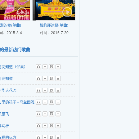
溜的她(单曲)
相约那达慕(单曲)
间：2015-8-4
时间：2015-7-20
的最新热门歌曲
月亮知道（伴奏）
听
播
歌
下
月亮知道
听
播
歌
下
中华大花园
听
播
歌
下
山里的孩子 - 乌兰图雅
听
播
歌
下
心蕊
凤凰飞
听
播
歌
下
套马杆
听
播
歌
下
幸福的远方