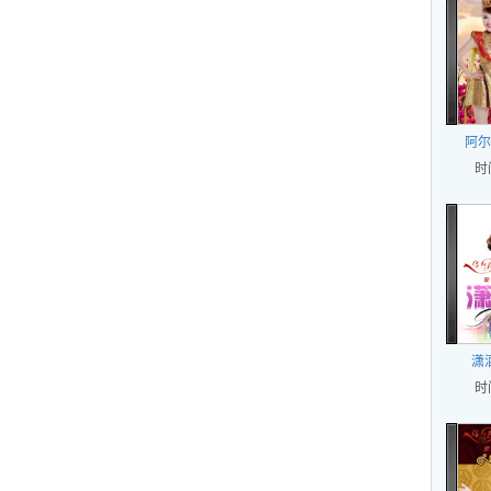
阿尔
时
潇
时