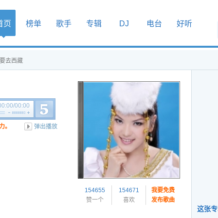
首页
榜单
歌手
专辑
DJ
电台
好听
我要去西藏
00:00
/
00:00
力。
弹出播放
154655
154671
我要免费
赞一个
喜欢
发布歌曲
这张专