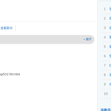
1
2
阳
3
查看歌词
4
+ 展开
5
6
7
g/531784.html
8
9
10
该歌手