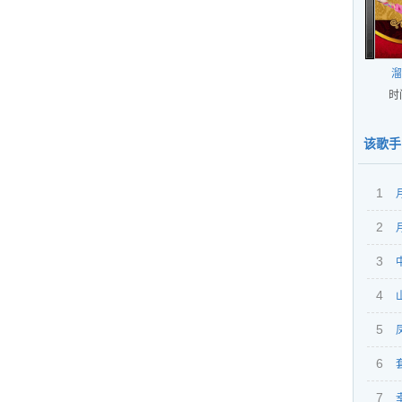
溜
时
该歌手
1
2
3
4
5
&陈
6
7