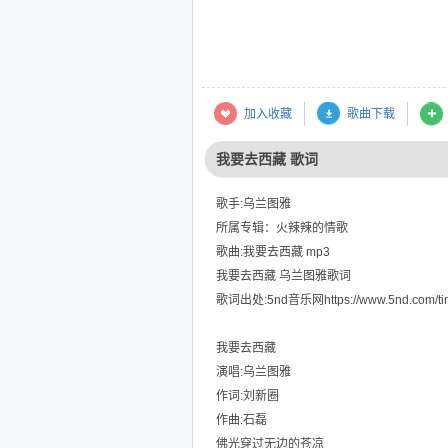
加入收藏
歌曲下载
我要去西藏 歌词
歌手:乌兰图雅
所属专辑：火辣辣的情歌
歌曲:我要去西藏 mp3
我要去西藏 乌兰图雅歌词
歌词出处:5nd音乐网https://www.5nd.com/tin
我要去西藏
演唱:乌兰图雅
作词:刘新圈
作曲:石磊
佛光穿过无边的苍凉