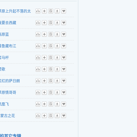
草原上升起不落的太
听
播
歌
下
收
我要去西藏
听
播
歌
下
收
高原蓝
听
播
歌
下
收
雅鲁藏布江
听
播
歌
下
收
套马杆
听
播
歌
下
收
赞歌
听
播
歌
下
收
红红的萨日朗
听
播
歌
下
收
草原情哥哥
听
播
歌
下
收
凤凰飞
听
播
歌
下
收
蒙古之花
听
播
歌
下
收
的其它专辑