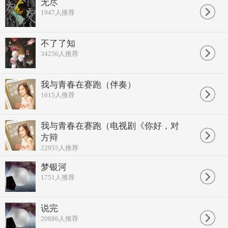
你总带来温暖目光
无尽
来不及相拥道别
1947
人推荐
你早已匆匆悄然起航
遥控不了
这生命最后的航班
不了了知
飞翔吧 天堂没有绝望
34256
人推荐
任凭我在黑暗的夜里呼喊
是你燃尽了自己才照亮了我
也会因你变得坚强
不怕 雨多大 风多狂
我与青春在赛跑（伴奏）
飞翔吧 天堂没有绝望
1615
人推荐
任凭我在黑暗的夜里呼喊
是你燃尽了自己才照亮了我
也会因你变得坚强
我与青春在赛跑（电视剧《你好，对
不怕 雨多大 风多狂
方辩
22955
人推荐
梦银河
1751
人推荐
说完
20886
人推荐