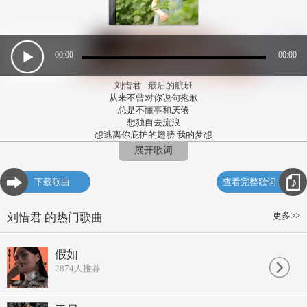
00:00
00:00
刘惜君 - 最后的航班
从来不曾对你说句抱歉
总是不懂事和厌倦
想独自去流浪
想逃离你庇护的翅膀 我的梦想
脆弱的剩下绝望 没了方向
展开歌词
她委屈的泪浸湿了脸庞
你总带来温暖目光
下载歌曲
查看完整歌词
来不及相拥道别
你早已匆匆悄然起航
遥控不了
更多>>
刘惜君 的热门歌曲
这生命最后的航班
飞翔吧 天堂没有绝望
任凭我在黑暗的夜里呼喊
假如
是你燃尽了自己才照亮了我
2874
人推荐
也会因你变得坚强
不怕 雨多大 风多狂
她委屈的泪浸湿了脸庞