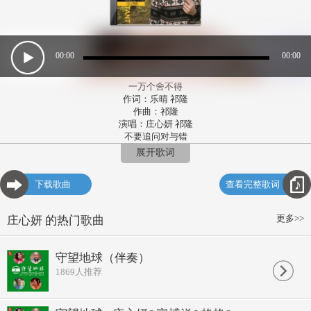
00:00
00:00
一万个舍不得
作词：乐晴 祁隆
作曲：祁隆
演唱：庄心妍 祁隆
不要追问对与错
毕竟我们深爱过
展开歌词
有你陪的日子里
我真的好快乐
下载歌曲
查看完整歌词
你总是小心翼翼的
因为你怕我难过
而我却不能给你
更多>>
庄心妍 的热门歌曲
给你想要的结果
一万个舍不得
不能回到从前了
守望地球（伴奏）
爱你没有后悔过
1869
人推荐
只是应该结束了
一万个舍不得
我是永远爱你的