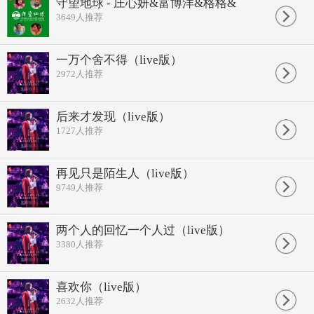
爱你我觉得值得
守望地球 - 庄心妍&富博洋&格格&
只是不能再爱了
3649
人推荐
不要追问对与错
毕竟我们深爱过
有你陪的日子里
一万个舍不得（live版）
我真的真的好快乐
2972
人推荐
你总是小心翼翼的
因为你怕我难过
而我却不能给你想要的结果
你永远都是最好的
后来才发现（live版）
编曲：李凯稠
1727
人推荐
混音：王路遥
和声：樊桐舟
音乐总监：祁隆
再见只是陌生人（live版）
不要追问对与错
9749
人推荐
毕竟我们深爱过
有你陪的日子里
我真的好快乐
你总是小心翼翼的
两个人的回忆一个人过（live版）
因为你怕我难过
3380
人推荐
而我却不能给你
给你想要的结果
一万个舍不得
喜欢你（live版）
不能回到从前了
2632
人推荐
爱你没有后悔过