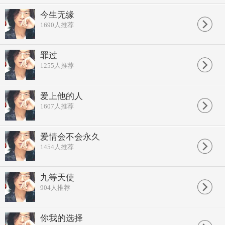
今生无缘
1690
人推荐
罪过
1255
人推荐
爱上他的人
1607
人推荐
爱情会不会永久
1454
人推荐
九等天使
904
人推荐
你我的选择