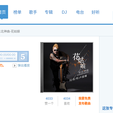
首页
榜单
歌手
专辑
DJ
电台
好听
东北神曲-花姑娘
00:00
/
00:00
力。
弹出播放
4033
4034
我要免费
赞一个
喜欢
发布歌曲
这张专