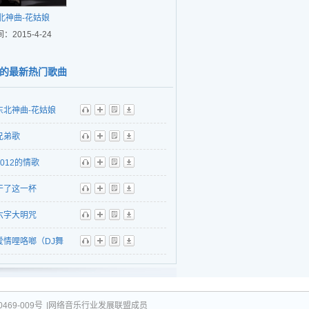
北神曲-花姑娘
：2015-4-24
的最新热门歌曲
东北神曲-花姑娘
听
播
歌
下
兄弟歌
听
播
歌
下
2012的情歌
听
播
歌
下
干了这一杯
听
播
歌
下
六字大明咒
听
播
歌
下
爱情哩咯啷（DJ舞
听
播
歌
下
469-009号
|网络音乐行业发展联盟成员