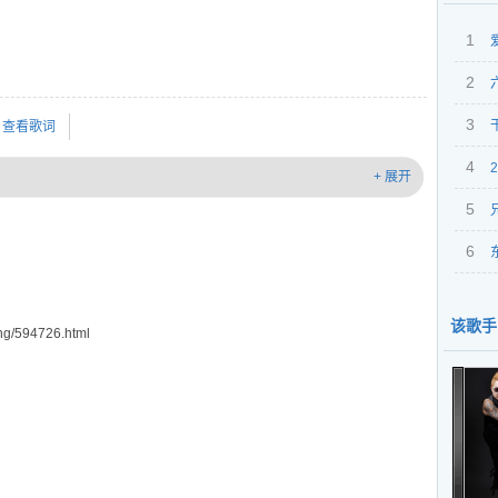
1
2
曲）
3
查看歌词
4
+ 展开
5
6
该歌手
g/594726.html