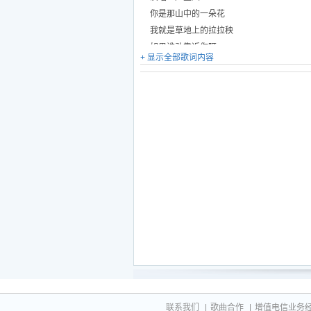
你是那山中的一朵花
我就是草地上的拉拉秧
如果谁敢靠近你呀
+ 显示全部歌词内容
我用身体让他受伤
冬天刮起了西北风呀
我就是一间小草房
为你烧热那小火炕呀
让你一觉到天亮
花姑娘呀，花姑娘
一副可爱的小模样
花姑娘呀，花姑娘
我要和你搞对象
花姑娘呀，花姑娘
一副可爱的小模样
花姑娘呀，花姑娘
我要你做我的新娘
你是那山中的一朵花
我就是草地上的拉拉秧
联系我们
|
歌曲合作
|
增值电信业务经营许