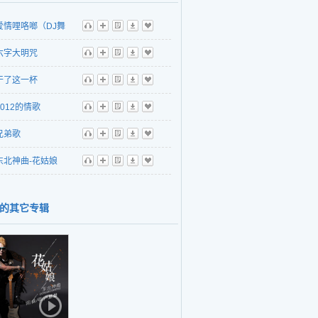
爱情哩咯啷（DJ舞
听
播
歌
下
收
六字大明咒
听
播
歌
下
收
干了这一杯
听
播
歌
下
收
2012的情歌
听
播
歌
下
收
兄弟歌
听
播
歌
下
收
东北神曲-花姑娘
听
播
歌
下
收
的其它专辑