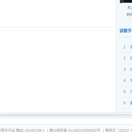
东
时间
该歌手
1
2
3
4
5
6
曲）
可证:豫B2-20160238-1
|
豫公网安备 41168102000002号
|
豫网文〔2023〕0