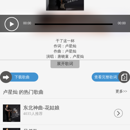
00:00
00:00
干了这一杯
作词：卢星灿
作曲：卢星灿
演唱：唐晓童，卢星灿
就让时间停留在今天
展开歌词
安抚心中那份渴望重逢的期待
岁月带着回忆已走远
下载歌曲
查看完整歌词
留下真情陪我面对无数个明天
寒冷的风带着尘埃沧桑我的脸
时隔多年终于等到相聚的一天
更多>>
卢星灿 的热门歌曲
举起手中美酒干了这一杯
祝福的话千言万语都在这酒里
举起手中美酒干了这一杯
东北神曲-花姑娘
一生何求天长地久永远是朋友
4035
人推荐
就让时间停留在今天
安抚心中那份渴望重逢的期待
岁月带着回忆已走远
留下真情陪我面对无数个明天