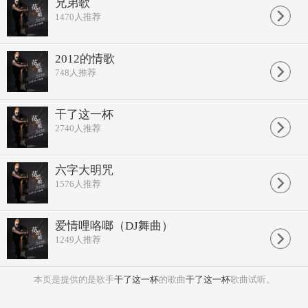
兄弟歌
寒冷的风带着尘埃沧桑我的脸
1470
人推荐
时隔多年终于等到相聚的一天
举起手中美酒干了这一杯
祝福的话千言万语都在这酒里
2012的情歌
举起手中美酒干了这一杯
748
人推荐
一生何求天长地久永远是朋友
举起手中美酒干了这一杯
祝福的话千言万语都在这酒里
举起手中美酒干了这一杯
干了这一杯
一生何求天长地久永远是朋友
2740
人推荐
一生何求天长地久永远是朋友
六字大明咒
1576
人推荐
爱情哩咯啷（DJ舞曲）
1249
人推荐
本页是提供的是歌手
干了这一杯
的歌曲
干了这一杯
歌曲试听。