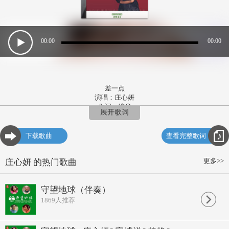
00:00
00:00
差一点
演唱：庄心妍
作词：维谷
展开歌词
作曲：李亮超
LRC BY ：吉时雨
QQ 132 7269 041
下载歌曲
查看完整歌词
wwwLyric
一点一滴 真的无可挑剔
爱我 多于爱他自己
更多>>
庄心妍 的热门歌曲
闺密羡慕不已
我拥有的运气
他对我那么死心 和塌地
守望地球（伴奏）
我微笑着脸 我应该感谢上天
1869
人推荐
得到 他的关怀眷恋
谁知道我一颗心 深爱的一张脸
向往的幸福 并不是在眼前