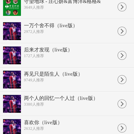
守望地球 - 庄心妍&富博洋&格格&
只差一点 我和你就能上演
3649
人推荐
白头到老的画面
天长地久的缠绵
只差一点 我的人生划上完美句点
和你到永远 我才没有抱怨
一万个舍不得（live版）
只差一点 我不用泪流满面
2972
人推荐
就不用梦里相见
不用撑起那笑颜
他多爱我 也比不上你给我一句甜言
后来才发现（live版）
和他在一起 却想着你度日如年
1727
人推荐
终究没实现 和你许下的诺言
命运 总是每刻在变
我要继续的生活 才能继续怀念
你现在好吗 记得对我想念
再见只是陌生人（live版）
只差一点 我和你就能上演
9749
人推荐
白头到老的画面
天长地久的缠绵
只差一点 我的人生划上完美句点
两个人的回忆一个人过（live版）
和你到永远 我才没有抱怨
3380
人推荐
只差一点 我不用泪流满面
就不用梦里相见
不用撑起那笑颜
他多爱我 也比不上你给我一句甜言
喜欢你（live版）
和他在一起 却爱着你月月年年
2632
人推荐