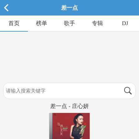
差一点
首页
榜单
歌手
专辑
DJ
差一点 - 庄心妍