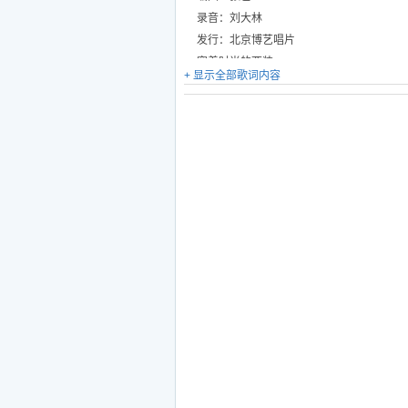
录音：刘大林
发行：北京博艺唱片
穿着时尚的西装
+ 显示全部歌词内容
潇洒自信的模样
嘴里嚼着那口香糖
校园留下喜怒忧伤
帅帅的兄弟有力量
男儿有志在四方
靓靓的姐妹有梦想
美丽花朵要自由绽放
老师为我们忙
打开心灵的窗
爸妈为我们忙
呵护我们成长
我们都愿做天下无双
我们也想到世界去闯