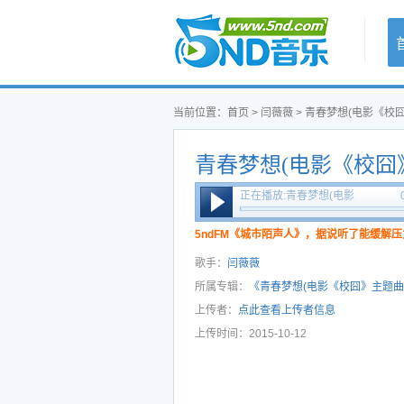
首页
当前位置：
首页
>
闫薇薇
>
青春梦想(电影《校囧
青春梦想(电影《校囧》
左森&闫薇薇
正在播放:青春梦想(电影
《校囧》主题曲) - 左森&闫
薇薇
5ndFM《城市陌声人》，据说听了能缓解压
歌手：
闫薇薇
所属专辑：
《青春梦想(电影《校囧》主题曲
上传者：
点此查看上传者信息
上传时间：2015-10-12