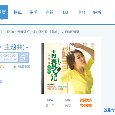
首页
榜单
歌手
专辑
DJ
电台
好听
》主题曲)
> 青春梦想(电影《校囧》主题曲) - 左森&闫薇薇
主题曲) -
00:00
/
00:00
力。
弹出播放
)》
1459
1460
我要免费
赞一个
喜欢
发布歌曲
这张专