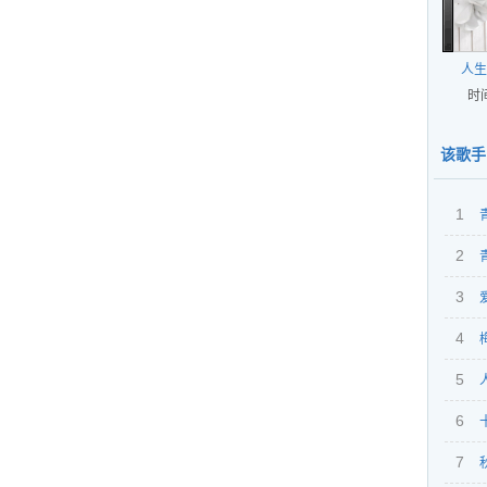
人生
时间
该歌手
1
2
囧》主
薇
3
囧》
4
5
6
7