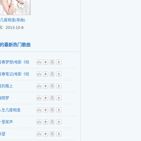
几度相逢(单曲)
：2013-10-8
的最新热门歌曲
青春梦想(电影《校
听
播
歌
下
题曲) - 左森&闫薇
青春笔记(电影《校
听
播
歌
下
插曲)
爱的路上
听
播
歌
下
梅雨梦
听
播
歌
下
人生几度相逢
听
播
歌
下
十里桨声
听
播
歌
下
秋望
听
播
歌
下