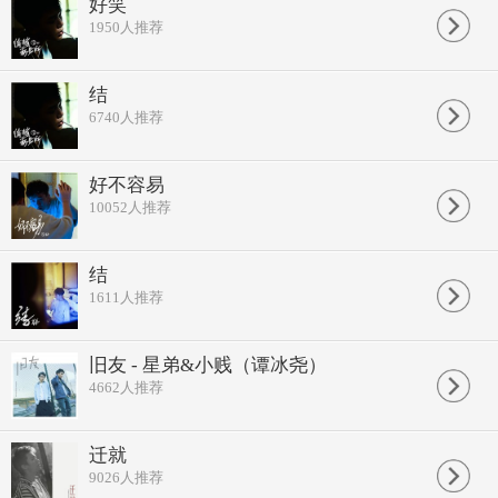
好笑
想染上烟瘾却忘了 难解
1950
人推荐
如果有一天让我明白
爱不只是妥协
这伤也不会再 流血
结
我想我对你的眷恋
6740
人推荐
无药可解
明知道这是个深渊
还往前跌
你表演的温柔像光线
好不容易
我向前追却没终点
10052
人推荐
是你谎言太不要脸
我用尽全力才忘了一些
彻夜未眠 看清自己
结
有多少改变
1611
人推荐
看往事泪流了一夜
是你谎言太不要脸
我用尽全力才忘了一些
彻夜未眠 看清自己
旧友 - 星弟&小贱（谭冰尧）
有多少改变
4662
人推荐
看往事泪流了一夜
迁就
9026
人推荐