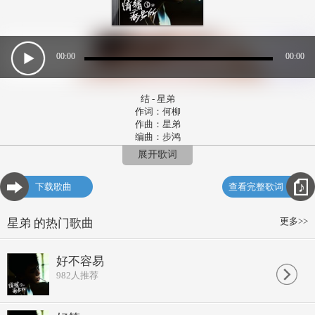
00:00
00:00
结 - 星弟
作词：何柳
作曲：星弟
编曲：步鸿
演唱：星弟
展开歌词
故事总有一个叙言
它叫从前
下载歌曲
查看完整歌词
记忆中的那个夏天
你的侧脸
炎热的季节上纷扰的街
更多>>
星弟 的热门歌曲
那是相遇的交点
暧昧不断滋生蔓延
你我之间
好不容易
没有去未来的明天
982
人推荐
不想了解
是否无处可逃的世界
我想忘你也没期限
是你谎言太难分辨