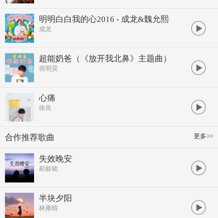
明明白白我的心2016 - 成龙&魏允熙
成龙
超能奶爸（《放开我北鼻》主题曲）
侯明昊
心痛
徐良
更多>>
合作推荐歌曲
失效晚安
郝叙铭
半块夕阳
林雍晴