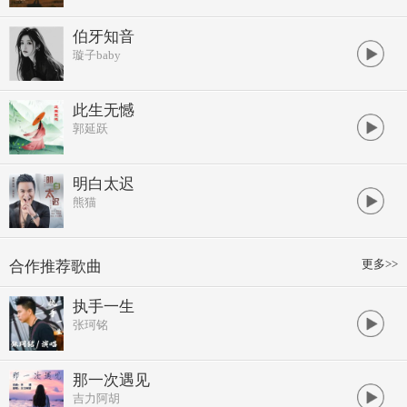
伯牙知音
璇子baby
此生无憾
郭延跃
明白太迟
熊猫
更多>>
合作推荐歌曲
执手一生
张珂铭
那一次遇见
吉力阿胡