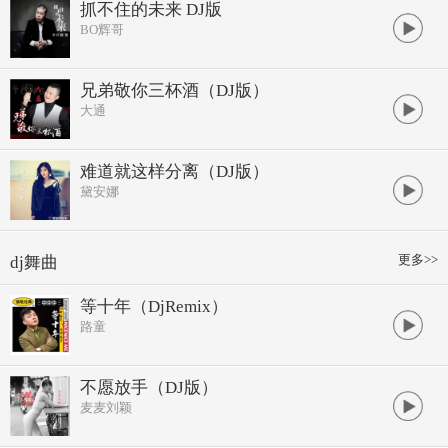
抓不住的未来 DJ版
BO辉哥
兄弟敬你三杯酒（DJ版）
大通
难道就这样分离（DJ版）
黛安娜
更多>>
dj舞曲
等十年（DjRemix）
路童
不愿放手（DJ版）
麦麦刘颖