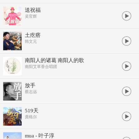
送祝福
吴官辉
土疙瘩
韩文元
南阳人的诸葛 南阳人的歌
南阳艾草香合唱团
放手
蔡志远
519天
龚格尔
mua - 叶子淳