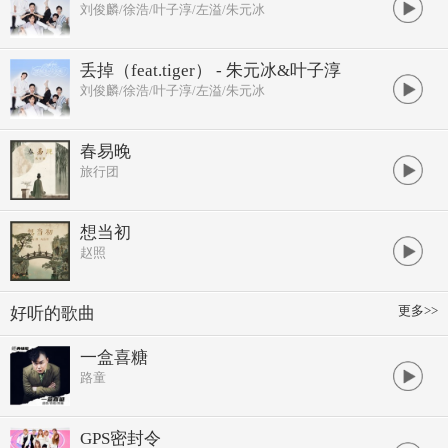
刘俊麟/徐浩/叶子淳/左溢/朱元冰
丢掉（feat.tiger） - 朱元冰&叶子淳
刘俊麟/徐浩/叶子淳/左溢/朱元冰
春易晚
旅行团
想当初
赵照
更多>>
好听的歌曲
一盒喜糖
路童
GPS密封令