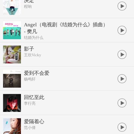
决定
程响
Angel（电视剧《结婚为什么》插曲）
- 樊凡
结婚为什么
影子
王欣Vicky
爱到不会爱
杨鸣轩
回忆至此
李行亮
爱隔着心
范小倩