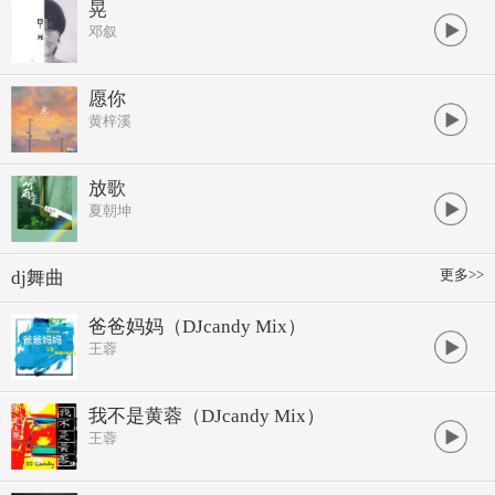
晃
邓叙
愿你
黄梓溪
放歌
夏朝坤
更多>>
dj舞曲
爸爸妈妈（DJcandy Mix）
王蓉
我不是黄蓉（DJcandy Mix）
王蓉