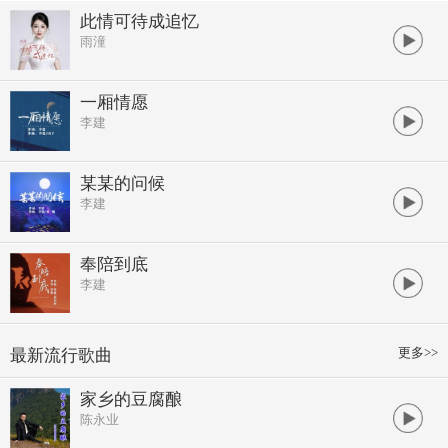
此情可待成追忆
雨潼
一厢情愿
李建
某某的问候
李建
奉陪到底
李建
更多>>
最新流行歌曲
家乡的豆腐酿
陈永业