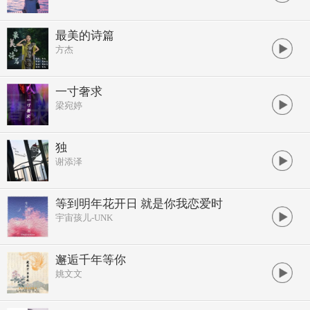
最美的诗篇
方杰
一寸奢求
梁宛婷
独
谢添泽
等到明年花开日 就是你我恋爱时
宇宙孩儿-UNK
邂逅千年等你
姚文文