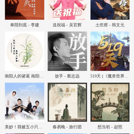
奉陪到底 - 李建
送祝福 - 吴官辉
土疙瘩 - 韩文元
南阳人的诸葛 南阳人的歌 - 南阳艾草香合唱团
放手 - 蔡志远
519天 (《魔兽世界》国服回归纪念曲) - 龚格尔
美妙！我被五小只包围了 - 刘俊麟/徐浩/叶子淳/左溢/朱元冰
春易晚 - 旅行团
想当初 - 赵照