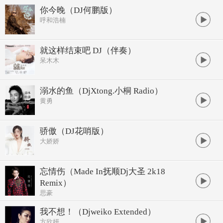
你今晚（DJ何鹏版）
呼和浩楠
就这样结束吧 DJ（伴奏）
呆木木
溺水的鱼（DjXtong.小桐 Radio）
黄勇
骄傲（DJ花哨版）
大娇娇
忘情伤（Made In抚顺Dj大圣 2k18
Remix）
思豪
我不想！（Djweiko Extended）
方欣妍