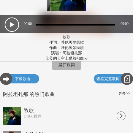
00:00
00:00
牧歌
作词：呼伦贝尔民歌
作曲：呼伦贝尔民歌
演唱：阿拉坦扎那
蓝蓝的天空上飘着那白云
白云的下面盖着雪白的羊群
展开歌词
羊群好像是斑斑的白银
洒在草原上 多么爱煞人
下载歌曲
查看完整歌词
蓝蓝的天空上飘着那白云
白云的下面盖着雪白的羊群
白云的下面盖着雪白的羊群
更多>>
阿拉坦扎那 的热门歌曲
盖着雪白的羊群
牧歌
140
人推荐