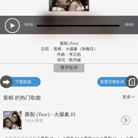
00:00
00:00
撕裂 (Tear)
主唱 ：黄榕、火爆象（孙佩仪）
作曲：李正皓
填词：甄伟健
编曲：李正皓、翟俊威
展开歌词
监制：郑汝森、翟俊威
象：
下载歌曲
查看完整歌词
谁 藏匿你的狠心
像 仇敌埋伏心坎
到最后 才夺去希望 囚禁
更多>>
黄榕 的热门歌曲
我 被催毁了一生
榕：
未 逃出过你掌心
撕裂 (Tear) - 火爆象.El
昐 某天某日脱身
146
人推荐
没揭穿这罪人 偷走的吻
何以 太真心会不忿
合：
赠与他 零时十分的晦暗