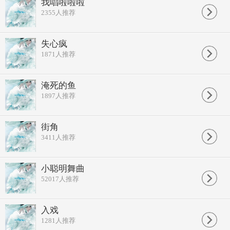
我唱啦啦啦
那故乡的风
2355
人推荐
那故乡的云
为我抹去创伤
我曾经豪情万丈
失心疯
归来却空空的行囊
1871
人推荐
那故乡的风
那故乡的云
为我抚平创伤
为我抚平创伤
淹死的鱼
1897
人推荐
街角
3411
人推荐
小聪明舞曲
52017
人推荐
入戏
1281
人推荐