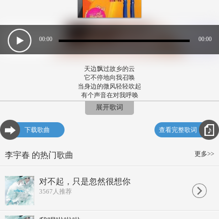
00:00
00:00
天边飘过故乡的云
它不停地向我召唤
当身边的微风轻轻吹起
有个声音在对我呼唤
归来吧，归来哟
展开歌词
浪迹天涯的游子
归来吧，归来哟
下载歌曲
查看完整歌词
别在四处漂泊
踏着沉重的脚步
归乡路是那么漫长
更多>>
李宇春 的热门歌曲
当身边的微风轻轻吹起
吹来故乡泥土的芬芳
归来吧，归来哟
对不起，只是忽然很想你
浪迹天涯的游子
3567
人推荐
归来吧，归来哟
我已厌倦漂泊
我已是满怀疲惫
眼里是酸楚的泪