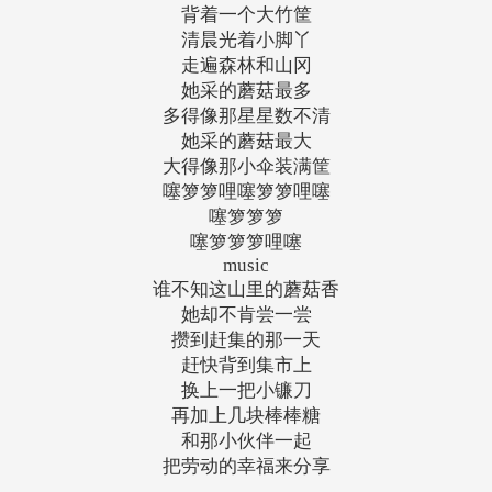
背着一个大竹筐
清晨光着小脚丫
走遍森林和山冈
她采的蘑菇最多
多得像那星星数不清
她采的蘑菇最大
大得像那小伞装满筐
噻箩箩哩噻箩箩哩噻
噻箩箩箩
噻箩箩箩哩噻
music
谁不知这山里的蘑菇香
她却不肯尝一尝
攒到赶集的那一天
赶快背到集市上
换上一把小镰刀
再加上几块棒棒糖
和那小伙伴一起
把劳动的幸福来分享