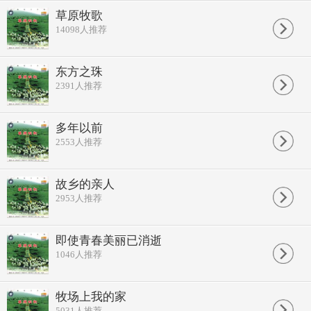
草原牧歌
14098
人推荐
东方之珠
2391
人推荐
多年以前
2553
人推荐
故乡的亲人
2953
人推荐
即使青春美丽已消逝
1046
人推荐
牧场上我的家
5031
人推荐