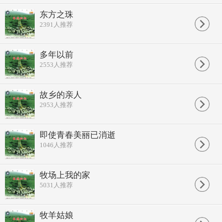
东方之珠
2391
人推荐
多年以前
2553
人推荐
故乡的亲人
2953
人推荐
即使青春美丽已消逝
1046
人推荐
牧场上我的家
5031
人推荐
牧羊姑娘