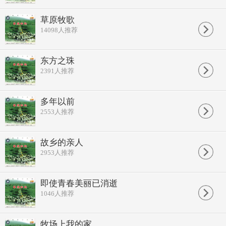
草原牧歌
14098
人推荐
东方之珠
2391
人推荐
多年以前
2553
人推荐
故乡的亲人
2953
人推荐
即使青春美丽已消逝
1046
人推荐
牧场上我的家