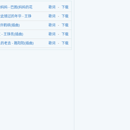
妈妈 - 巴图(妈妈的花
歌词
-
下载
片头曲)
此错过的年华 - 王铮
歌词
-
下载
妈的花样年华片尾曲)
 许鹤缤(插曲)
歌词
-
下载
 - 王铮亮(插曲)
歌词
-
下载
的老去 - 路阳阳(插曲)
歌词
-
下载