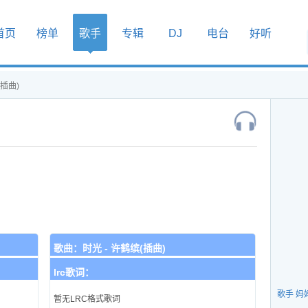
首页
榜单
歌手
专辑
DJ
电台
好听
(插曲)
歌曲：
时光 - 许鹤缤(插曲)
lrc歌词：
歌手 妈
暂无LRC格式歌词