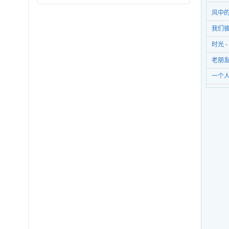
风中的
样年华
我们彼
亮(妈
时光 -
老朋友
一个人