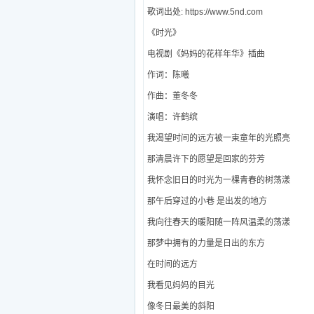
歌词出处: https://www.5nd.com
《时光》
电视剧《妈妈的花样年华》插曲
作词：陈曦
作曲：董冬冬
演唱：许鹤缤
我渴望时间的远方被一束童年的光照亮
那清晨许下的愿望是回家的芬芳
我怀念旧日的时光为一棵青春的树荡漾
那午后穿过的小巷 是出发的地方
我向往春天的暖阳随一阵风温柔的荡漾
那梦中拥有的力量是日出的东方
在时间的远方
我看见妈妈的目光
像冬日最美的斜阳