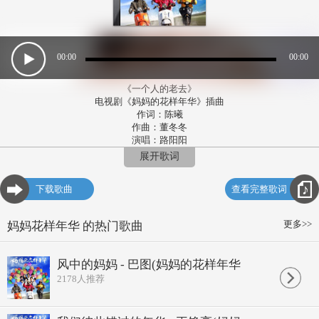
00:00
00:00
《一个人的老去》
电视剧《妈妈的花样年华》插曲
作词：陈曦
作曲：董冬冬
演唱：路阳阳
这是我走过最漫长最寒冷的冬季
展开歌词
也是我觉得最短暂最温暖的一季
不用去回避这每个人都会有的经历
下载歌曲
查看完整歌词
时间催促了我将指针拨快了而已
这是我经过最热闹最喧嚣的梦境
也是我做过最快乐最寂静的决定
更多>>
妈妈花样年华 的热门歌曲
不用去逃避这多少人都走过的曾经
生命眷顾了我让呼吸自由的来去
一个人的老去
风中的妈妈 - 巴图(妈妈的花样年华
像寒冬腊月的好天气
2178
人推荐
生命里每一次呼吸
我尽了力
静待眼前的雾散去