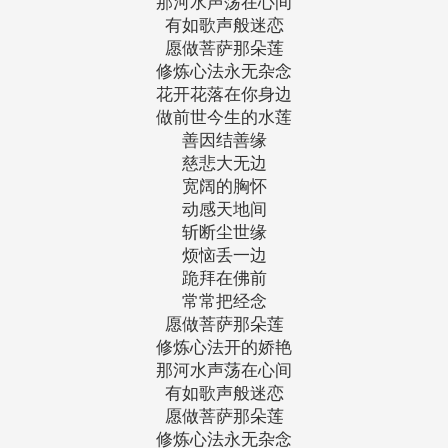
那河水声荡在心间
有如歌声般迷恋
愿做菩萨那朵莲
修炼心法永无杂念
花开花落在你身边
做前世今生的水莲
善因结善缘
慈悲大无边
宽阔的胸怀
动感天地间
斩断尘世缘
烦恼丢一边
跪拜在佛前
常常把经念
愿做菩萨那朵莲
修炼心法开的娇艳
那河水声荡在心间
有如歌声般迷恋
愿做菩萨那朵莲
修炼心法永无杂念