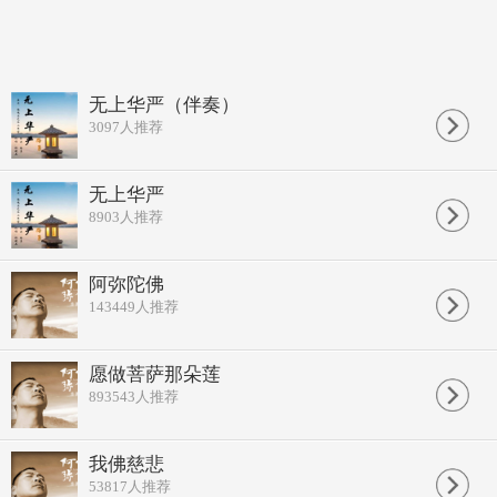
无上华严（伴奏）
3097
人推荐
无上华严
8903
人推荐
阿弥陀佛
143449
人推荐
愿做菩萨那朵莲
893543
人推荐
我佛慈悲
53817
人推荐