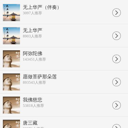
无上华严（伴奏）
3097
人推荐
无上华严
8903
人推荐
阿弥陀佛
143451
人推荐
愿做菩萨那朵莲
893543
人推荐
我佛慈悲
53818
人推荐
唐三藏