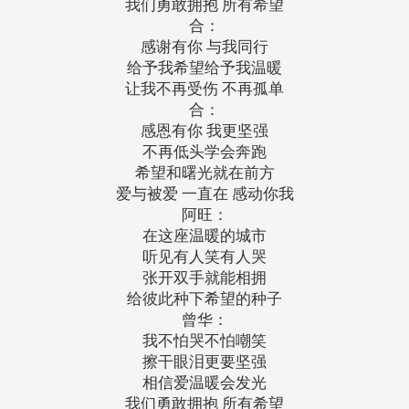
我们勇敢拥抱 所有希望
合：
感谢有你 与我同行
给予我希望给予我温暖
让我不再受伤 不再孤单
合：
感恩有你 我更坚强
不再低头学会奔跑
希望和曙光就在前方
爱与被爱 一直在 感动你我
阿旺：
在这座温暖的城市
听见有人笑有人哭
张开双手就能相拥
给彼此种下希望的种子
曾华：
我不怕哭不怕嘲笑
擦干眼泪更要坚强
相信爱温暖会发光
我们勇敢拥抱 所有希望