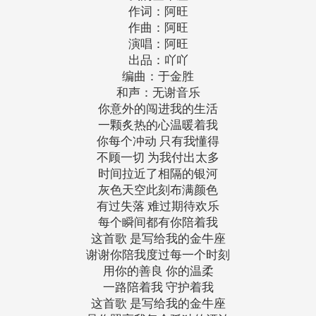
作词：阿旺
作曲：阿旺
演唱：阿旺
出品：吖吖
编曲：于金胜
和声：无谢音乐
你意外的闯进我的生活
一颗炙热的心温暖着我
你每个冲动 只有我懂得
不顾一切 为我付出太多
时间拉近了相隔的银河
灰色天空此刻布满颜色
有过失落 难过期待欢乐
每个瞬间都有你陪着我
这首歌 是写给我的金牛座
谢谢你陪我度过每一个时刻
用你的善良 你的温柔
一路陪着我 守护着我
这首歌 是写给我的金牛座