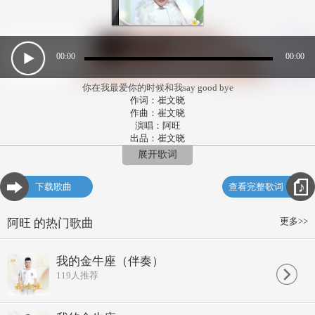
00:00
00:00
你在我最爱你的时候和我say good bye
作词：崔文晓
作曲：崔文晓
演唱：阿旺
出品：崔文晓
你在我最爱你的时候和我说再见
展开歌词
空荡荡的街道留下陌生的脸
你在我最爱你的时候和别人爱恋
下载歌曲
查看完整歌词
我还在原地守候你的出现
你在我最爱你的时候和我说再见
留下我一生最大的遗憾
更多>>
阿旺 的热门歌曲
你在我最爱你的时候和别人爱恋
我还在原地想着与你有缘
过了几年看见你笑脸依偎他的身边
我的金牛座（伴奏）
心酸还涌进心田 不想被人发现
119
人推荐
事实当年你在表演 我也视而不见
还故作镇定假装坚强勇往直前
你在我最爱你的时候和我说再见