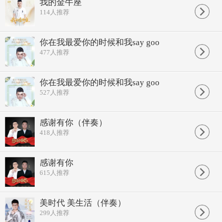
空荡荡的街道留下陌生的脸
我的金牛座
你在我最爱你的时候和别人爱恋
114
人推荐
我还在原地守候你的出现
你在我最爱你的时候和我说再见
我心格式话是你说的语言
你在我最爱你的时候和我say goo
你在我最爱你的时候和别人爱恋
477
人推荐
和别人说着一样真实的谎言
你在我最爱你的时候和我说再见
留下我一生最大的遗憾
你在我最爱你的时候和别人爱恋
你在我最爱你的时候和我say goo
我还在原地想着与你有缘
527
人推荐
过了几年看见你笑脸依偎他的身边
心酸还涌进心田 不想被人发现
事实当年你在表演 我也视而不见
感谢有你（伴奏）
还故作镇定假装坚强勇往直前
418
人推荐
你在我最爱你的时候和我说再见
空荡荡的街道留下陌生的脸
你在我最爱你的时候和别人爱恋
我还在原地守候你的出现
感谢有你
你在我最爱你的时候和我说再见
615
人推荐
我心格式话是你说的语言
你在我最爱你的时候和别人爱恋
和别人说着一样真实的谎言
美时代 美生活（伴奏）
299
人推荐