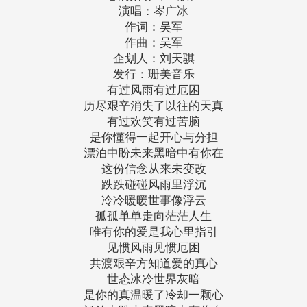
演唱：岑广冰
作词：吴军
作曲：吴军
企划人：刘天骐
发行：珊美音乐
有过风雨有过厄困
历尽艰辛消失了以往的天真
有过欢笑有过苦脑
是你懂得一起开心与分担
漂泊中盼未来黑暗中有你在
这份信念从来未变改
跌跌碰碰风雨里浮沉
冷冷暖暖世事像浮云
孤孤单单走向茫茫人生
唯有你的爱是我心里指引
见惯风雨见惯厄困
共渡艰辛方知道爱的真心
世态冰冷世界灰暗
是你的真温暖了冷却一颗心