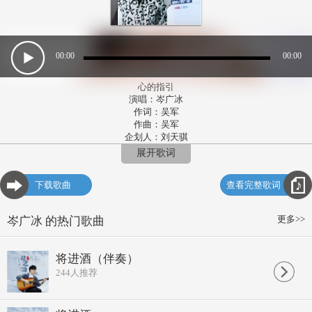
00:00
00:00
心的指引
演唱：岑广冰
作词：吴军
作曲：吴军
企划人：刘天骐
发行：珊美音乐
展开歌词
有过风雨有过厄困
历尽艰辛消失了以往的天真
下载歌曲
查看完整歌词
有过欢笑有过苦脑
是你懂得一起开心与分担
漂泊中盼未来黑暗中有你在
更多>>
岑广冰 的热门歌曲
这份信念从来未变改
跌跌碰碰风雨里浮沉
冷冷暖暖世事像浮云
将进酒（伴奏）
孤孤单单走向茫茫人生
244
人推荐
唯有你的爱是我心里指引
见惯风雨见惯厄困
共渡艰辛方知道爱的真心