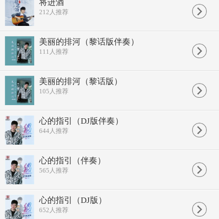
世态冰冷世界灰暗
将进酒
是你的真温暖了冷却一颗心
212
人推荐
漂泊中盼未来黑暗中有你在
这份信念从来未变改
跌跌碰碰风雨里浮沉
美丽的排河（黎话版伴奏）
冷冷暖暖世事像浮云
111
人推荐
孤孤单单走向茫茫人生
唯有你的爱是我心里指引
跌跌碰碰风雨里浮沉
冷冷暖暖世事像浮云
美丽的排河（黎话版）
孤孤单单走向茫茫人生
105
人推荐
唯有你的爱是我心里指引
唯有你的爱是我心里指引
心的指引（DJ版伴奏）
644
人推荐
心的指引（伴奏）
565
人推荐
心的指引（DJ版）
652
人推荐