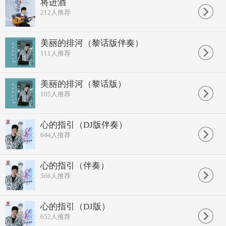
将进酒
古来圣贤皆寂寞
212
人推荐
唯有饮者留其名
呼儿将出换美酒
与尔同消万古愁
美丽的排河（黎话版伴奏）
君不见黄河之水天上来
111
人推荐
奔流到海不复回
君不见高堂明镜悲白发
朝如青丝暮成雪
人生得意需尽欢
美丽的排河（黎话版）
莫使金樽空对月
105
人推荐
天生我材必有用
千金散尽还复来
会须一饮三百杯
心的指引（DJ版伴奏）
将进酒杯莫停
644
人推荐
与君歌一曲请君听
但愿长醉不愿醒
古来圣贤皆寂寞
唯有饮者留其名
心的指引（伴奏）
呼儿将出换美酒
566
人推荐
与尔同消
古来圣贤皆寂寞
唯有饮者留其名
心的指引（DJ版）
呼儿将出换美酒
652
人推荐
与尔同消万古愁