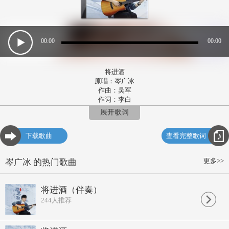
00:00
00:00
将进酒
原唱：岑广冰
作曲：吴军
作词：李白
企划人：刘天骐
展开歌词
发行：珊美音乐
君不见黄河之水天上来
下载歌曲
查看完整歌词
奔流到海不复回
君不见高堂明镜悲白发
朝如青丝暮成雪
更多>>
岑广冰 的热门歌曲
人生得意需尽欢
莫使金樽空对月
天生我材必有用
将进酒（伴奏）
千金散尽还复来
244
人推荐
会须一饮三百杯
将进酒杯莫停
与君歌一曲请君听
但愿长醉不愿醒