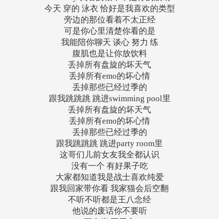
今天 穿的 泳衣 恰好是我喜欢的类型
旁边的那位看着不太正经
可是你心里清楚你看的是
我能陪你聊天 谈心 努力 练
腹肌也是让你放饮料
丢掉所有盘旋的坏天气
丢掉所有emo的坏心情
丢掉那些已经过季的
跟我跳跳跳 跳进swimming pool里
丢掉所有盘旋的坏天气
丢掉所有emo的坏心情
丢掉那些已经过季的
跟我跳跳跳 跳进party room里
这哥们儿前女友我全都认识
没有一个 有好果子吃
大家都知道我是战士喜欢纯爱
跟我回家带你看 我家猫会后空翻
不听不听都是王八念经
他说的废话你不要听