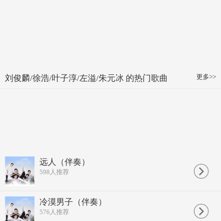
更多>>
刘俊麟/徐浩/叶子淳/左溢/朱元冰 的热门歌曲
远人（伴奏）
598
人推荐
冷漠男子（伴奏）
576
人推荐