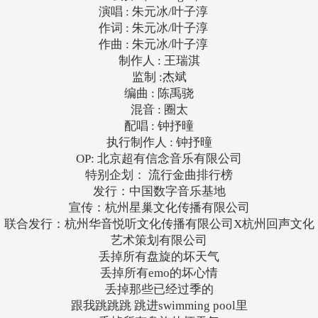
演唱 : 朱元冰/叶子淳
作词 : 朱元冰/叶子淳
作曲 : 朱元冰/叶子淳
制作人 : 王瑞淇
监制 :杰斌
编曲 : 陈禹骁
混音 : 圈太
配唱 : 钟抒曈
执行制作人 : 钟抒曈
OP: 北京超有信念音乐有限公司
特别企划： 流行金曲排行榜
发行：中国数字音乐基地
宣传：杭州星巢文化传播有限公司
联合发行：杭州华音悦听文化传播有限公司X杭州回声文化
艺术策划有限公司
丢掉所有盘旋的坏天气
丢掉所有emo的坏心情
丢掉那些已经过季的
跟我跳跳跳 跳进swimming pool里