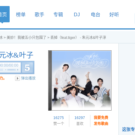
首页
榜单
歌手
专辑
DJ
电台
好听
冰
>
美妙！我被五小只包围了
> 丢掉（feat.tiger） - 朱元冰&叶子淳
- 朱元冰&叶子
00:00
/
00:00
力。
弹出播放
16275
16297
我要免费
赞一个
喜欢
发布歌曲
这张专