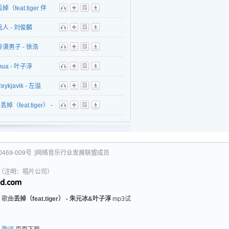
掉（feat.tiger 伴
听
播
歌
下
远人 - 刘俊麟
听
播
歌
下
冷漠男子 - 徐浩
听
播
歌
下
mua - 叶子淳
听
播
歌
下
eykjavik - 左溢
听
播
歌
下
丢掉（feat.tiger） -
听
播
歌
下
冰&叶子淳
469-009号
|网络音乐行业发展联盟成员
031（注明：唱片公司）
歌曲
丢掉（feat.tiger） - 朱元冰&叶子淳
mp3试