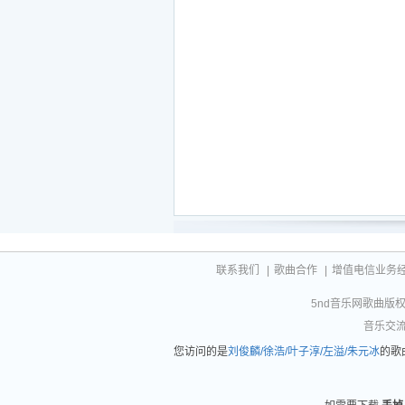
眼睛瞪大
让我插个队
让那男的先等着吧
虽然刚宿醉但说的话绝对不作废
跟你续一杯 再续一杯 再轻轻帮你抹眼泪
谈了谈了几个女朋友
全都分了分了一个都没有
花都送你 再牵个手
不要那么着急 说走就走
卡号密码都告诉你
都是真诚绝对不是套路你
我想保护你不止保护你
还要抱着你跳进泳池里
联系我们
|
歌曲合作
|
增值电信业务经营许
看着你阳光下的眼睛
5nd音乐网歌曲版权相
oh sorry 我看的根本不是你的眼睛
音乐交流联
今天 穿的 泳衣 恰好是我喜欢的类型
旁边的那位看着不太正经
您访问的是
刘俊麟/徐浩/叶子淳/左溢/朱元冰
的歌
可是你心里清楚你看的是
我能陪你聊天 谈心 努力 练