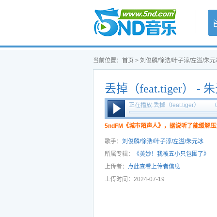
首页
当前位置：
首页
>
刘俊麟/徐浩/叶子淳/左溢/朱元
丢掉（feat.tiger） 
淳
正在播放:丢掉（feat.tiger）
- 朱元冰&叶子淳
5ndFM《城市陌声人》，据说听了能缓解压
歌手：
刘俊麟/徐浩/叶子淳/左溢/朱元冰
所属专辑：
《美妙！我被五小只包围了》
上传者：
点此查看上传者信息
上传时间：2024-07-19