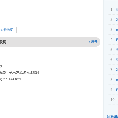
1
2
3
查看歌词
4
 歌词
+ 展开
5
丢
6
奏）
3
7
俊麟/徐浩/叶子淳/左溢/朱元冰歌词
g/671144.html
8
9
R
10
朱元
该歌手