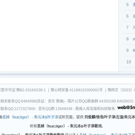
5
丢
6
奏）
7
8
9
R
10
朱元
可证:豫B2-20160238-1
|
豫公网安备 41168102000002号
|
豫网文〔2023〕0
关联系QQ:8484998(验证：音乐 歌曲) - 唱片公司QQ歌曲群:44350288 64026
系QQ:1272327800 - 音乐QQ群:13949438 - 歌曲入库及版权纠纷联系:
曲
丢掉（feat.tiger） - 朱元冰&叶子淳
试听页面，提供
刘俊麟/徐浩/叶子淳/左溢/朱元冰
听和
丢掉（feat.tiger） - 朱元冰&叶子淳歌词
。