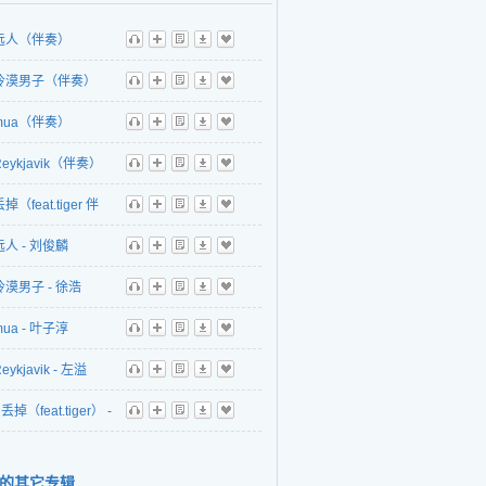
远人（伴奏）
听
播
歌
下
收
冷漠男子（伴奏）
听
播
歌
下
收
mua（伴奏）
听
播
歌
下
收
Reykjavik（伴奏）
听
播
歌
下
收
掉（feat.tiger 伴
听
播
歌
下
收
远人 - 刘俊麟
听
播
歌
下
收
冷漠男子 - 徐浩
听
播
歌
下
收
mua - 叶子淳
听
播
歌
下
收
eykjavik - 左溢
听
播
歌
下
收
丢掉（feat.tiger） -
听
播
歌
下
收
冰&叶子淳
的其它专辑