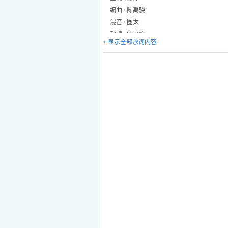
编曲 : 陈禹骁
混音 : 圈太
配唱 : 钟抒曈
+ 显示全部歌词内容
执行制作人 : 钟抒曈
OP: 北京超有信念音乐有限公司
特别企划： 流行金曲排行榜
发行：中国数字音乐基地
宣传：杭州星巢文化传播有限公司
联合发行：杭州华音悦听文化传播有限公司
丢掉所有盘旋的坏天气
丢掉所有emo的坏心情
丢掉那些已经过季的
跟我跳跳跳 跳进swimming pool里
丢掉所有盘旋的坏天气
丢掉所有emo的坏心情
丢掉那些已经过季的
跟我跳跳跳 跳进party room里
别说废话