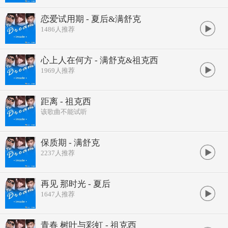
恋爱试用期 - 夏后&满舒克
1486
人推荐
心上人在何方 - 满舒克&祖克西
1969
人推荐
距离 - 祖克西
该歌曲不能试听
保质期 - 满舒克
2237
人推荐
再见 那时光 - 夏后
1647
人推荐
青春 树叶与彩虹 - 祖克西