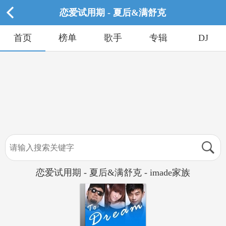
恋爱试用期 - 夏后&满舒克
首页
榜单
歌手
专辑
DJ
恋爱试用期 - 夏后&满舒克 - imade家族