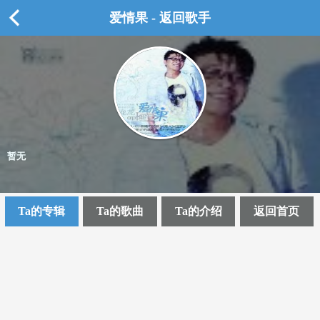
爱情果 - 返回歌手
暂无
Ta的专辑
Ta的歌曲
Ta的介绍
返回首页