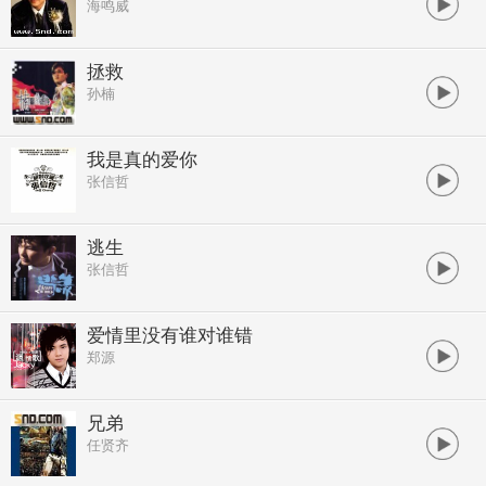
海鸣威
拯救
孙楠
我是真的爱你
张信哲
逃生
张信哲
爱情里没有谁对谁错
郑源
兄弟
任贤齐