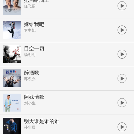
把酒给满上
任飞扬
嫁给我吧
罗中旭
目空一切
杨朗朗
醉酒歌
郎凯亦
阿妹情歌
刘小生
明天谁是谁的谁
孙尘辰