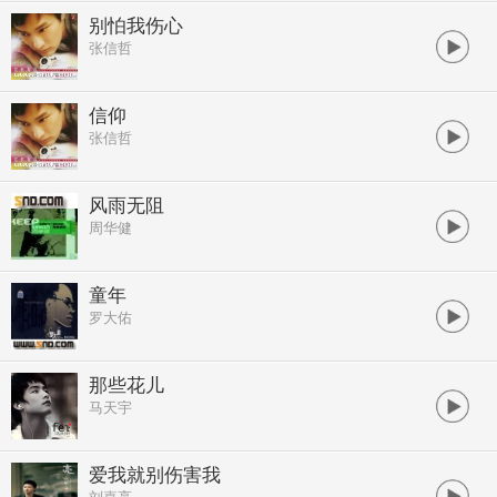
别怕我伤心
张信哲
信仰
张信哲
风雨无阻
周华健
童年
罗大佑
那些花儿
马天宇
爱我就别伤害我