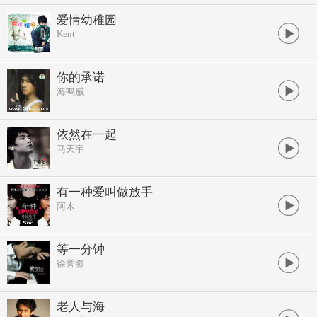
爱情幼稚园
Kent
你的承诺
海鸣威
依然在一起
马天宇
有一种爱叫做放手
阿木
等一分钟
徐誉滕
老人与海