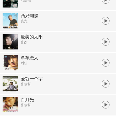
刘嘉亮
两只蝴蝶
庞龙
最美的太阳
张杰
单车恋人
后弦
爱就一个字
张信哲
白月光
张信哲