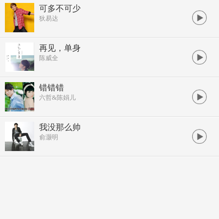
可多不可少
狄易达
再见，单身
陈威全
错错错
六哲&陈娟儿
我没那么帅
俞灏明