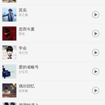
其实
薛之谦
忽而今夏
曹寅
学会
李行亮
爱的省略号
沙宝亮
偶尔回忆
徐誉滕