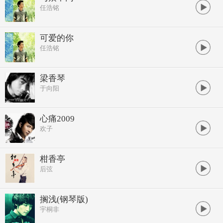
任浩铭
可爱的你
任浩铭
梁香琴
于向阳
心痛2009
欢子
柑香亭
后弦
搁浅(钢琴版)
宇桐非