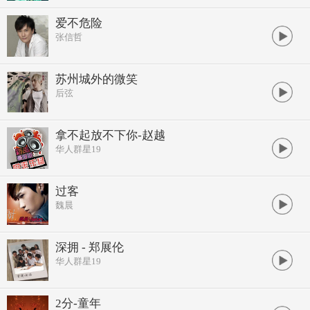
爱不危险
张信哲
苏州城外的微笑
后弦
拿不起放不下你-赵越
华人群星19
过客
魏晨
深拥 - 郑展伦
华人群星19
2分-童年