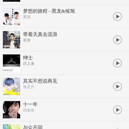
梦想的旅程 - 黑龙&候旭
黑龙
带着天真去流浪
黄勇
绅士
薛之谦
其实不想说再见
张又亓
十一年
邱永传
与众不同