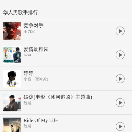
华人男歌手排行
竞争对手
王力宏
爱情幼稚园
Kent
静静
小贱（谭冰尧）
破绽(电影《冰河追凶》主题曲)
魏晨
Ride Of My Life
魏晨