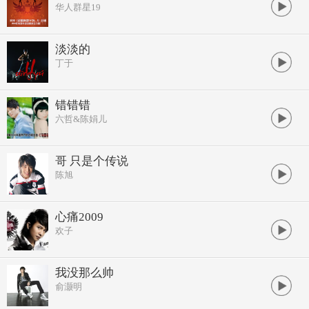
华人群星19
淡淡的
丁于
错错错
六哲&陈娟儿
哥 只是个传说
陈旭
心痛2009
欢子
我没那么帅
俞灏明