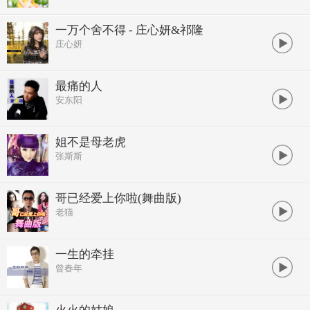
一万个舍不得 - 庄心妍&祁隆
庄心妍
最痛的人
安东阳
姐不是母老虎
张斯斯
哥已经爱上你啦(舞曲版)
老猫
一生的牵挂
曾春年