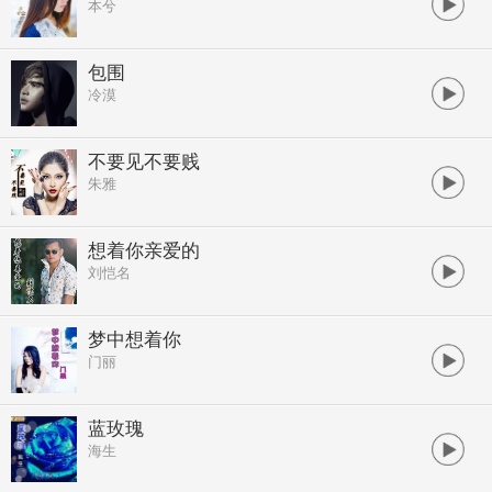
本兮
包围
冷漠
不要见不要贱
朱雅
想着你亲爱的
刘恺名
梦中想着你
门丽
蓝玫瑰
海生