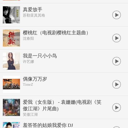
真爱放手
苏勒亚其其格
樱桃红（电视剧樱桃红主题曲）
沈春阳
我是一只小小鸟
许艺娜
偶像万万岁
TimeZ
爱我（女生版） - 袁姗姗(电视剧《笑
傲江湖》片尾曲)
笑傲江湖
羞答答的姑娘我爱你 DJ