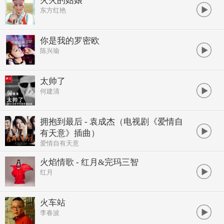
火火的姑娘
东方红艳
你是我的罗密欧
陈兴瑜
太帅了
何建清
拥抱到最后 - 袁成杰（电视剧《爱情自
有天意》插曲）
爱情自有天意
火焰情歌 - 红月&完玛三智
红月
火车站
李春波