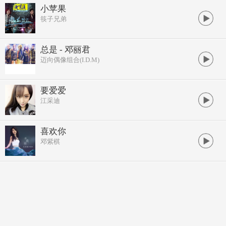
小苹果
筷子兄弟
总是 - 邓丽君
迈向偶像组合(I.D.M)
要爱爱
江采迪
喜欢你
邓紫棋