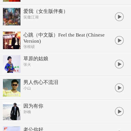
爱我（女生版伴奏）
笑傲江湖
心跳（中文版）Feel the Beat (Chinese
Version)
张根硕
草原的姑娘
张火
男人伤心不流泪
小山
因为有你
孙楠
老公你好