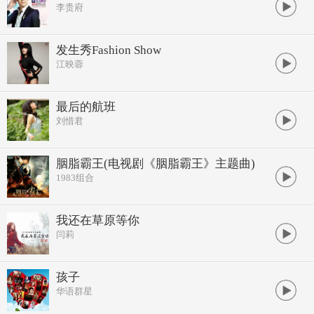
李贵府
发生秀Fashion Show
江映蓉
最后的航班
刘惜君
胭脂霸王(电视剧《胭脂霸王》主题曲)
1983组合
我还在草原等你
闫莉
孩子
华语群星