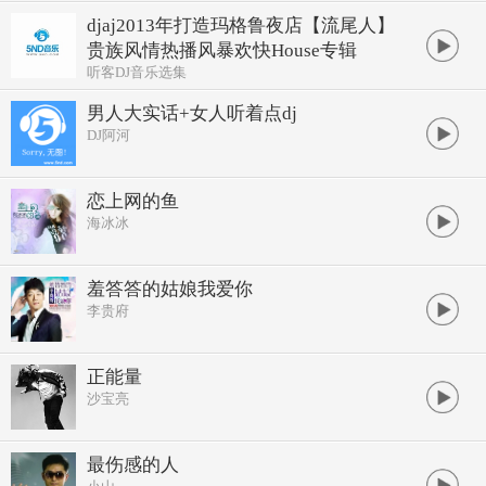
djaj2013年打造玛格鲁夜店【流尾人】
贵族风情热播风暴欢快House专辑
听客DJ音乐选集
男人大实话+女人听着点dj
DJ阿河
恋上网的鱼
海冰冰
羞答答的姑娘我爱你
李贵府
正能量
沙宝亮
最伤感的人