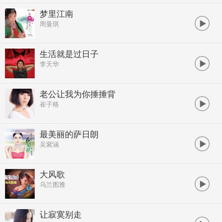
梦里江南
周曼琪
生活就是过日子
李天华
老公让我为你捶捶背
崔子格
最美丽的萨日朗
吴紫涵
大风歌
乌兰图雅
让寂寞别走