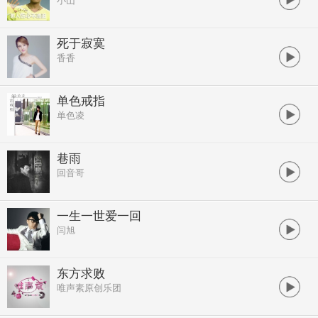
小山
死于寂寞
香香
单色戒指
单色凌
巷雨
回音哥
一生一世爱一回
闫旭
东方求败
唯声素原创乐团