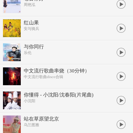
周艳泓
红山果
安与骑兵
与你同行
乐伦
中文流行歌曲串烧（30分钟）
中文流行歌曲disco合辑
你懂得 - 小沈阳/沈春阳(片尾曲)
小沈阳
站在草原望北京
乌兰图雅