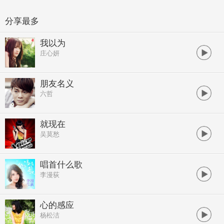
分享最多
我以为
庄心妍
朋友名义
六哲
就现在
吴莫愁
唱首什么歌
李漫荻
心的感应
杨松洁