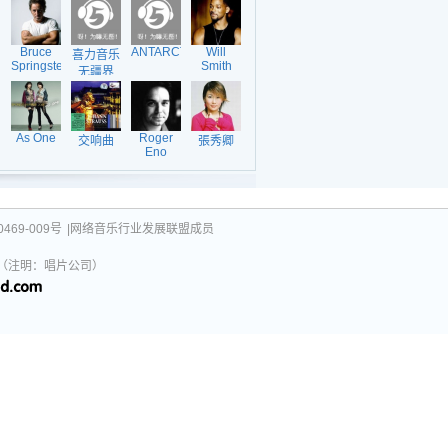
Bruce
ANTARCTICA
Will
喜力音乐
Springsteen
Smith
无疆界
(生命乐
章)
As One
Roger
交响曲
張秀卿
Eno
469-009号
|网络音乐行业发展联盟成员
031（注明：唱片公司）