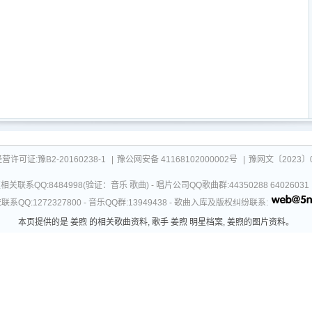
可证:豫B2-20160238-1
|
豫公网安备 41168102000002号
|
豫网文〔2023〕0
关联系QQ:8484998(验证：音乐 歌曲) - 唱片公司QQ歌曲群:44350288 64026
系QQ:1272327800 - 音乐QQ群:13949438 - 歌曲入库及版权纠纷联系:
本页提供的是 姜煦 的相关歌曲资料, 歌手 姜煦 明星档案, 姜煦的图片资料。