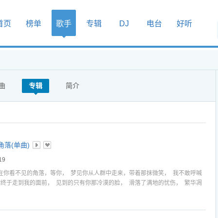
首页
榜单
歌手
专辑
DJ
电台
好听
曲
专辑
简介
落(单曲)
19
在你看不见的角落，等你， 梦见你从人群中走来，带着那抹微笑， 我不敢呼喊
你终于走到我的面前， 见到的只有你那冷漠的脸， 滑落了满地的忧伤， 繁华凋
黄叶而飞舞， 飞到你遗落的那个世界里，