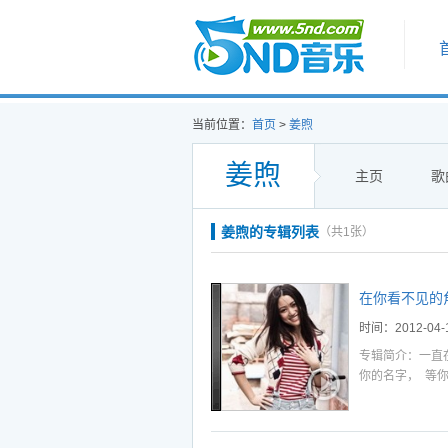
首页
当前位置：
首页
>
姜煦
姜煦
主页
歌
听
播
下
姜煦的专辑列表
（共1张）
听
播
下
选中
加入播放列表
在你看不见的角
时间：2012-04-
专辑简介：一直
你的名字， 等
落，而我则随着