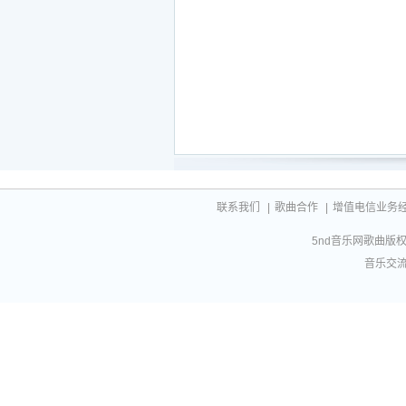
联系我们
|
歌曲合作
|
增值电信业务经营许
5nd音乐网歌曲版权相
音乐交流联