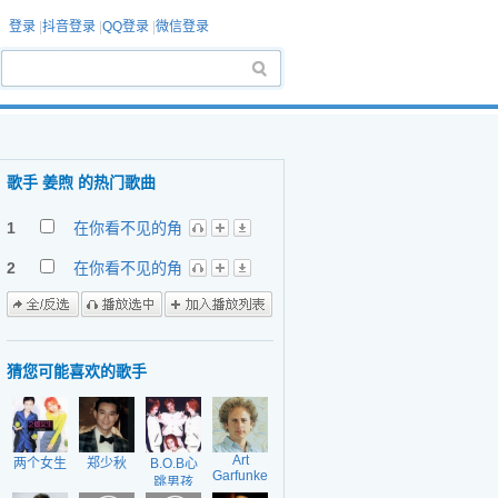
登录
|
抖音登录
|
QQ登录
|
微信登录
歌手 姜煦 的热门歌曲
1
在你看不见的角
落
2
在你看不见的角
落(伴奏版)
猜您可能喜欢的歌手
Art
两个女生
郑少秋
B.O.B心
Garfunkel
跳男孩