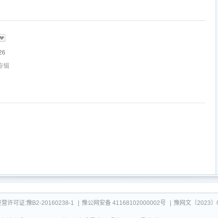
26
专辑
可证:豫B2-20160238-1
|
豫公网安备 41168102000002号
|
豫网文〔2023〕0