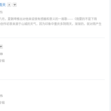
雨天
21
六月，夏朝坤推出对他来说很有感触和意义的一首歌——《我要的不是下雨
歌的创作初衷来源于山城的天气，因为印象中重庆多阴雨天，渐渐的，就对雨产生
我很喜欢下雨天，但却写出我要的不是下雨天，相对立，因为离别、思念等等多
欢发生在雨天，这也让我跟雨这位老朋友产生矛盾
09
专辑
25
专辑