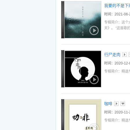
听
播
下
我要的不是下
听
播
下
时间：2021-06-
专辑简介：这个
听
播
下
天》。 “这首
听
播
下
了不浅的情愫。
种愁绪好像都喜
听
播
下
行尸走肉
听
播
下
时间：2020-12-
选中
加入播放列表
专辑简介：精选
咖啡
时间：2020-11-
专辑简介：精选