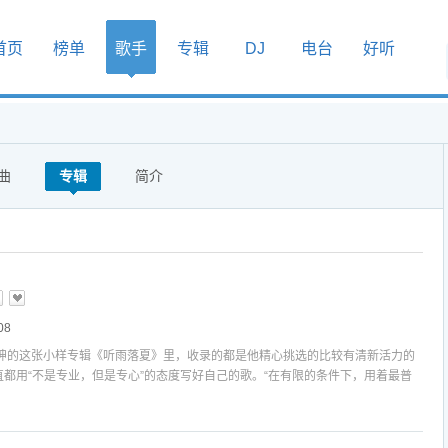
首页
榜单
歌手
专辑
DJ
电台
好听
曲
专辑
简介
08
坤的这张小样专辑《听雨落夏》里，收录的都是他精心挑选的比较有清新活力的
一直都用“不是专业，但是专心”的态度写好自己的歌。“在有限的条件下，用着最普
自己的理解去制作，这个过程就像是做服装，给还没有伴奏的歌设计一件衣服，
很复杂，没有缝纫机，就只能把这件衣服画