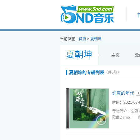
首页
当前位置：
首页
>
夏朝坤
夏朝坤
主页
歌
听
播
下
夏朝坤的专辑列表
（共5张）
听
播
下
听
播
下
纯真的年代
听
播
下
时间：2021-07-
听
播
下
专辑简介：夏朝
歌曲Demo，
听
播
下
通的设备，按照
虽然制作的过程
听
播
下