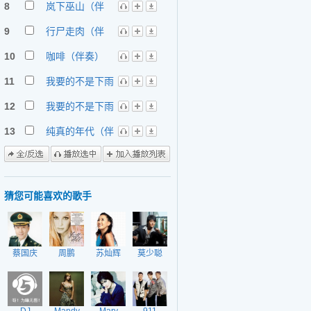
8
岚下巫山（伴
奏）
9
行尸走肉（伴
奏）
10
咖啡（伴奏）
11
我要的不是下雨
天
12
我要的不是下雨
天（伴奏）
13
纯真的年代（伴
奏）
猜您可能喜欢的歌手
蔡国庆
周鹏
苏灿辉
莫少聪