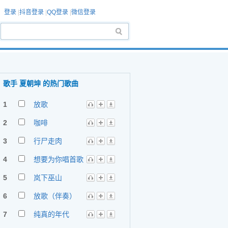
登录
|
抖音登录
|
QQ登录
|
微信登录
歌手 夏朝坤 的热门歌曲
1
放歌
2
咖啡
3
行尸走肉
4
想要为你唱首歌
5
岚下巫山
6
放歌（伴奏）
7
纯真的年代