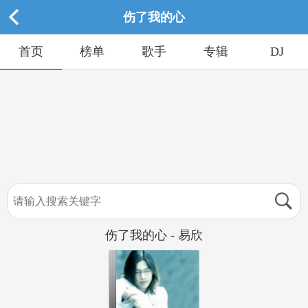
伤了我的心
首页
榜单
歌手
专辑
DJ
伤了我的心 - 易欣