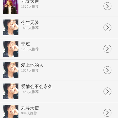
真爱过就算痛也无所谓
九等天使
留住了你流不住的泪
1325
人推荐
我狼狈面对你走的干脆
如果有一天你和我等到了轮回
你会不会勇敢的面对
今生无缘
你伤了我的心你伤了我的人
1690
人推荐
你伤的我心力憔悴无力抗拒
你伤了我的心你伤了我的人
你伤的我疲惫不堪无力走下去
罪过
1255
人推荐
爱上他的人
1607
人推荐
爱情会不会永久
1454
人推荐
九等天使
904
人推荐