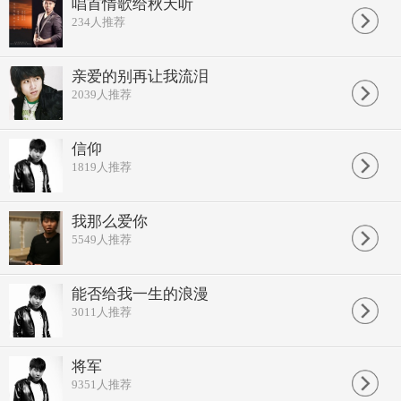
唱首情歌给秋天听
我..我想..我需要你
234
人推荐
置滚烫的信仰于干枯的大地
我..感觉..有点热有点慌有点渴
一公升的眼泪 那不止是眼泪。
亲爱的别再让我流泪
这城市太拥挤 挤散了我们
2039
人推荐
当初的我是那么无知
不顾一切却没有原因
我相信的人啊 在哪呐 还好吗
我渴望拥有你的美丽
信仰
可那份美丽让人孤单
1819
人推荐
我..我想..我需要你
置滚烫的信仰于干枯的大地
我..感觉..这是种单纯的理想
我那么爱你
它就在远方
5549
人推荐
让它一步步一步步
慢慢地慢慢地生长 起来
我那么的爱你
握碎的那端
能否给我一生的浪漫
是不是要用我的眼泪
3011
人推荐
来填补你所谓的忧伤
我无需再害怕
我那么的 爱你
将军
9351
人推荐