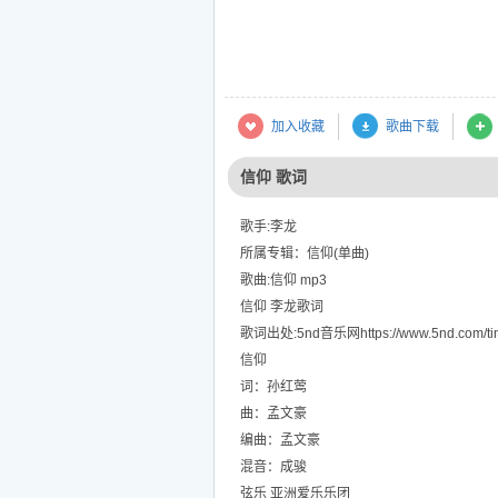
加入收藏
歌曲下载
信仰 歌词
歌手:李龙
所属专辑：信仰(单曲)
歌曲:信仰 mp3
信仰 李龙歌词
歌词出处:5nd音乐网https://www.5nd.com/tin
信仰
词：孙红莺
曲：孟文豪
编曲：孟文豪
混音：成骏
弦乐 亚洲爱乐乐团