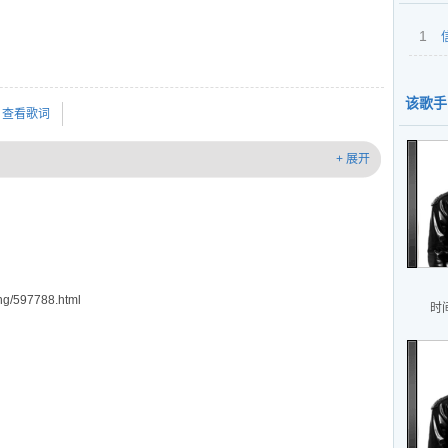
1
该歌手
查看歌词
+ 展开
g/597788.html
时间