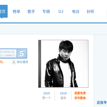
首页
榜单
歌手
专辑
DJ
电台
好听
00:00
/
00:00
力。
弹出播放
1818
1818
我要免费
赞一个
喜欢
发布歌曲
这张专