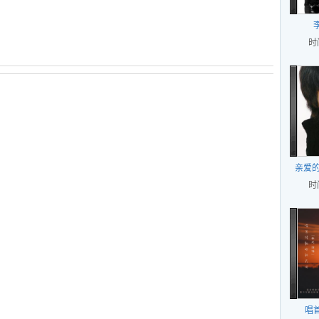
时
亲爱的
时
唱