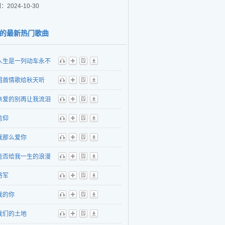
：2024-10-30
的最新热门歌曲
人生是一列动车永不
听
播
歌
下
唱首情歌给秋天听
听
播
歌
下
亲爱的别再让我流泪
听
播
歌
下
信仰
听
播
歌
下
我那么爱你
听
播
歌
下
能否给我一生的浪漫
听
播
歌
下
将军
听
播
歌
下
我的你
听
播
歌
下
我们的土地
听
播
歌
下