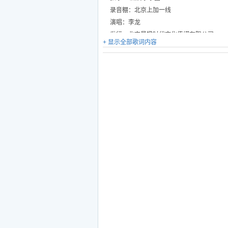
录音棚：北京上加一线
演唱：李龙
发行：北京星橙时代文化传媒有限公司
+ 显示全部歌词内容
是一种选择
也是一种割舍
这本字典没有如果
伤痛会成全快乐
是一种执着 也是一种沉默
这场旅途无人退宿
时间会兑现快乐
哪怕千山万水
道路曲折坎坷
就让你的光热指引着我
哪怕付出所有
脚步从未停过
就让你的光热温暖着我
你是我的信仰