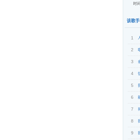
时间
该歌手
1
2
返程
3
4
5
6
7
8
9