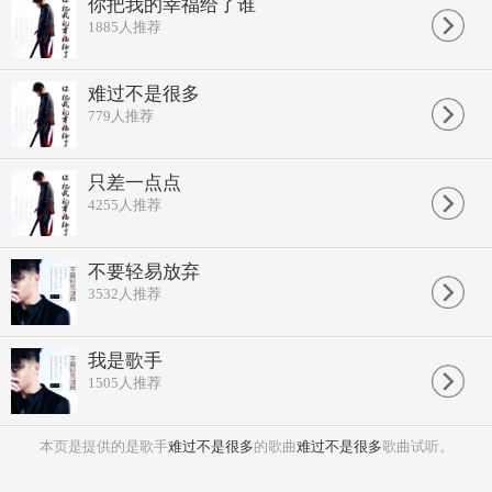
你把我的幸福给了谁
难过不是很多 安慰太罗嗦
1885
人推荐
一声叹息和振作 平分秋色
忘了那一只 骄傲的飞蛾
再见 灿烂烟火
难过不是很多
风中的叶子空说承诺
779
人推荐
怎不见雨后娇美的花朵
爱恨情仇落幕的角色
来来往往你的笑容最惹火
难过不是很多 什么也别说
只差一点点
赤色光阴的青春 难免挥霍
4255
人推荐
感谢这一壶浓烈的揪扯
干杯！一笑而过
难过不是很多 安慰太罗嗦
不要轻易放弃
一声叹息和振作 平分秋色
3532
人推荐
忘了那一只 骄傲的飞蛾
再见 灿烂烟火
再见 灿烂烟火
我是歌手
1505
人推荐
本页是提供的是歌手
难过不是很多
的歌曲
难过不是很多
歌曲试听。