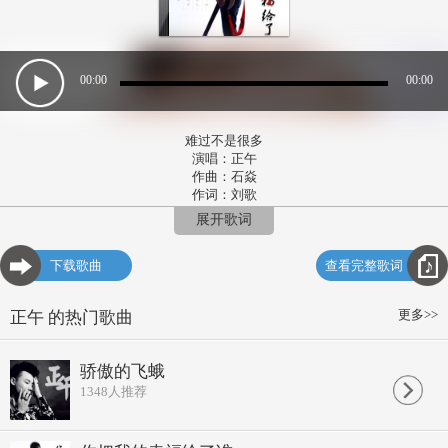
00:00
00:00
难过不是很多
演唱：正午
作曲：石焱
作词：刘歌
编曲：冯丹
展开歌词
发行：石焱文化
浪漫如月光难以割舍
下载歌曲
查看完整歌词
最美是回眸隔岸的灯火
爱如潮水一次次来过
你像流星划过我的寂寞
更多>>
正午 的热门歌曲
风中的叶子空说承诺
怎不见雨后娇美的花朵
爱恨情仇落幕的角色
骄傲的飞蛾
来来往往你的笑容最惹火
1348
人推荐
难过不是很多 什么也别说
赤色光阴的青春 难免挥霍
感谢这一壶浓烈的揪扯
干杯！一笑而过