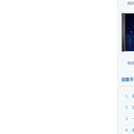
时间
时间
该歌手
1
2
3
4