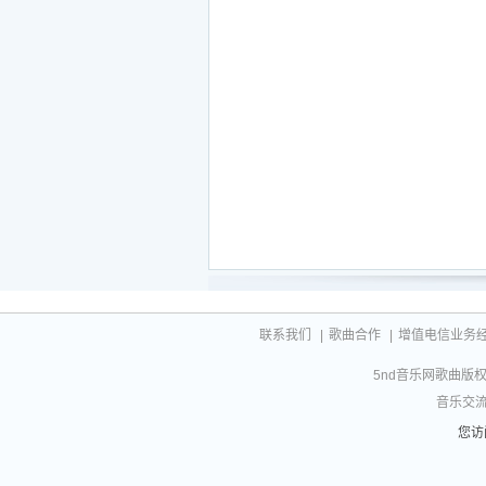
遗憾太过真实
在霓虹都市
看几场落日
谁丢了年少时的羽翅
几年前的你
也曾怀揣着无尽的光
将冷嘲热讽搁置一旁
拥有挺直的脊梁
几年前的你
自由自在爱不必隐藏
如今不期待花会绽放
站在人生的路口张望
几年前的你
联系我们
|
歌曲合作
|
增值电信业务经营许
也曾怀揣着无尽的光
5nd音乐网歌曲版权相
将冷嘲热讽搁置一旁
音乐交流联
拥有挺直的脊梁
几年前的你
您访
自由自在爱不必隐藏
如今不期待花会绽放