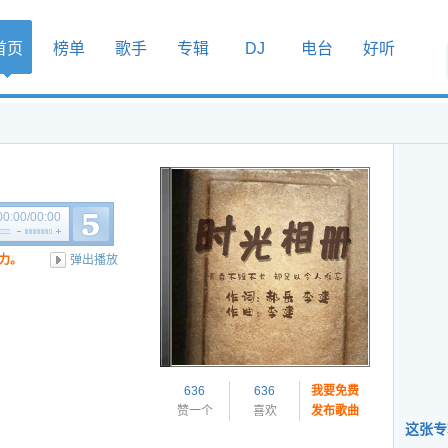
首页
榜单
歌手
专辑
DJ
电台
好听
00:00
/
00:00
力。
弹出播放
636
636
我要免费
赞一个
喜欢
发布歌曲
这张专