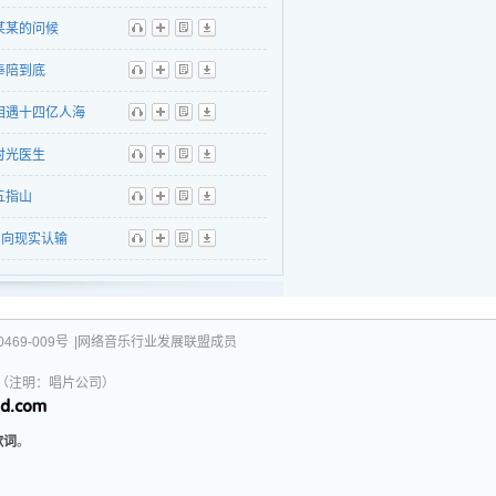
听
播
歌
下
某某的问候
听
播
歌
下
奉陪到底
听
播
歌
下
相遇十四亿人海
听
播
歌
下
时光医生
听
播
歌
下
五指山
听
播
歌
下
向现实认输
听
播
歌
下
469-009号
|网络音乐行业发展联盟成员
031（注明：唱片公司）
歌词
。