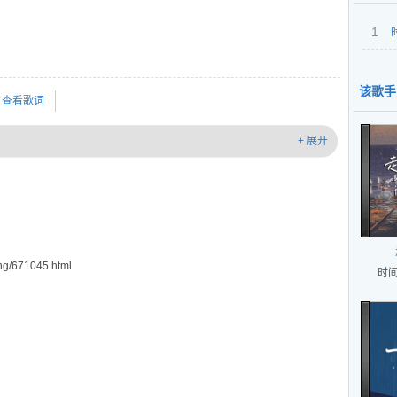
1
该歌手
查看歌词
+ 展开
g/671045.html
时间