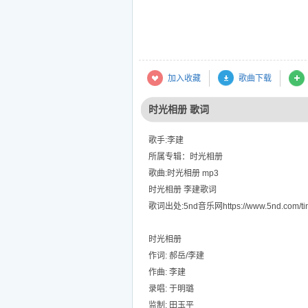
加入收藏
歌曲下载
时光相册 歌词
歌手:李建
所属专辑：时光相册
歌曲:时光相册 mp3
时光相册 李建歌词
歌词出处:5nd音乐网https://www.5nd.com/tin
时光相册
作词: 郝岳/李建
作曲: 李建
录唱: 于明璐
监制: 田玉平