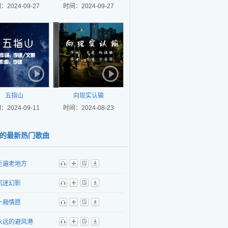
：2024-09-27
时间：2024-09-27
五指山
向现实认输
：2024-09-11
时间：2024-08-23
的最新热门歌曲
走遍老地方
听
播
歌
下
沉迷幻影
听
播
歌
下
一厢情愿
听
播
歌
下
永远的避风港