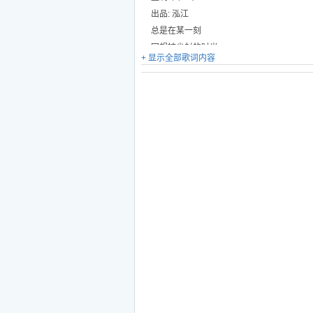
出品: 泓江
总是在某一刻
回想被尘封的时光
+ 显示全部歌词内容
青春不短不长
却足以令人难忘
说好迎风远航
可你行色匆忙
一直在路上
却迷失了终点的方向
每一次微醺时
你总是会欲言又止
好像有很多梦
最后淹没在现实
遗憾太过真实
在霓虹都市
看几场落日
谁丢了年少时的羽翅
几年前的你