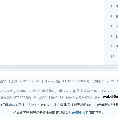
5
6
7
8
9
10
可证:豫B2-20160238-1
|
豫公网安备 41168102000002号
|
豫网文〔2023〕0
关联系QQ:8484998(验证：音乐 歌曲) - 唱片公司QQ歌曲群:44350288 64026
系QQ:1272327800 - 音乐QQ群:13949438 - 歌曲入库及版权纠纷联系:
问的是
李建
的歌曲
时光相册
试听页面，提供
李建
歌曲
时光相册
mp3试听和
时光相册
如需要下载
时光相册歌曲歌词
可以进入
时光相册 歌词
页面下载。