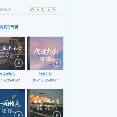
时光相册
听
播
歌
下
收
的其它专辑
走遍老地方
沉迷幻影
：2025-03-14
时间：2025-03-14