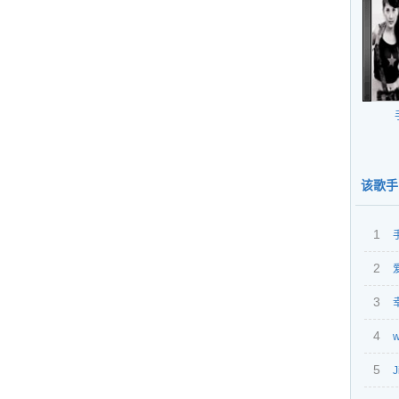
该歌手
1
2
3
幸
4
w
5
chris
J