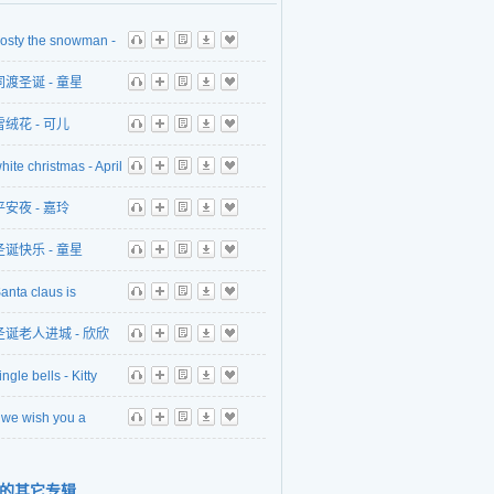
rosty the snowman -
听
播
歌
下
收
同渡圣诞 - 童星
听
播
歌
下
收
雪绒花 - 可儿
听
播
歌
下
收
hite christmas - April
听
播
歌
下
收
平安夜 - 嘉玲
听
播
歌
下
收
圣诞快乐 - 童星
听
播
歌
下
收
anta claus is
听
播
歌
下
收
g to town - Gigi
圣诞老人进城 - 欣欣
听
播
歌
下
收
ingle bells - Kitty
听
播
歌
下
收
we wish you a
听
播
歌
下
收
 christmas - Gigi
的其它专辑