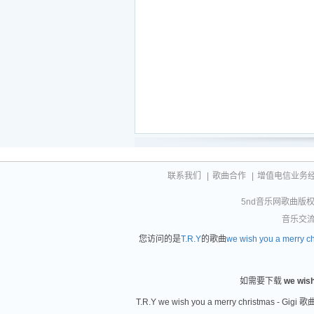
联系我们
|
歌曲合作
|
增值电信业务经营许
5nd音乐网歌曲版权相
音乐交流联
您访问的是
T.R.Y
的歌曲
we wish you a merry ch
如需要下载
we wis
T.R.Y we wish you a merry christm