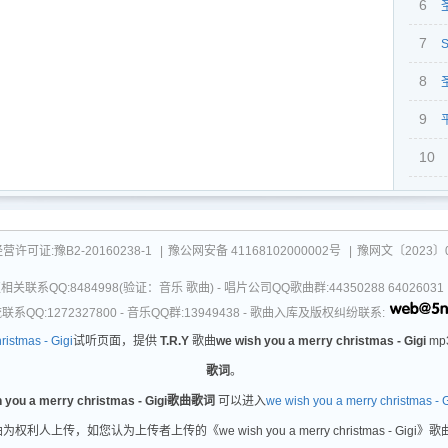
6
7
S
8
comin
9
10
April
可证:豫B2-20160238-1
|
豫公网安备 41168102000002号
|
豫网文〔2023〕0
关联系QQ:8484998(验证：音乐 歌曲) - 唱片公司QQ歌曲群:44350288 64026
系QQ:1272327800 - 音乐QQ群:13949438 - 歌曲入库及版权纠纷联系:
ristmas - Gigi
试听页面，提供
T.R.Y
歌曲
we wish you a merry christmas - Gigi
mp
歌词
。
h you a merry christmas - Gigi歌曲歌词
可以进入
we wish you a merry christmas -
as - Gigi 歌曲为权利人上传，如您认为上传者上传的《we wish you a merry christmas 