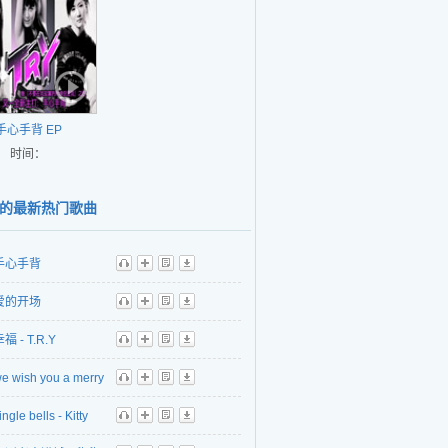
手心手背 EP
时间：
的最新热门歌曲
手心手背
听
播
歌
下
爱的开场
听
播
歌
下
福 - T.R.Y
听
播
歌
下
e wish you a merry
听
播
歌
下
tmas - Gigi
ingle bells - Kitty
听
播
歌
下