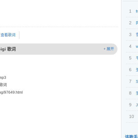
1
f
2
Kitty
3
查看歌词
4
w
 Gigi 歌词
+ 展开
5
6
 mp3
7
S
.Y歌词
g/97649.html
8
comin
9
J
10
merry
该歌手