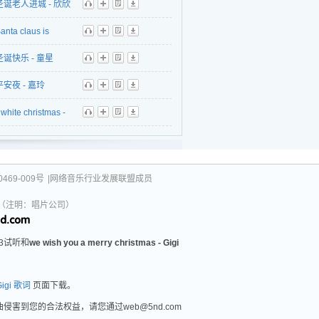
圣诞老人进城 - 欣欣
听
播
歌
下
anta claus is
听
播
歌
下
g to town - Gigi
圣诞快乐 - 童星
听
播
歌
下
平安夜 - 嘉玲
听
播
歌
下
white christmas -
听
播
歌
下
469-009号
|网络音乐行业发展联盟成员
031（注明：唱片公司）
3试听和
we wish you a merry christmas - Gigi
 Gigi 歌词
页面下载。
- Gigi》歌曲侵害到您的合法权益，请您通过web@5nd.com