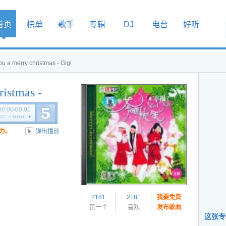
首页
榜单
歌手
专辑
DJ
电台
好听
u a merry christmas - Gigi
ristmas -
00:00
/
00:00
力。
弹出播放
2181
2181
我要免费
赞一个
喜欢
发布歌曲
这张专