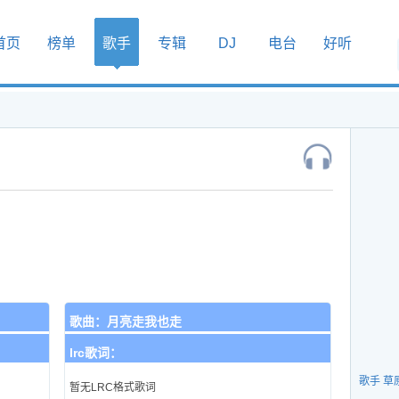
首页
榜单
歌手
专辑
DJ
电台
好听
歌曲：
月亮走我也走
lrc歌词：
歌手 草
暂无LRC格式歌词