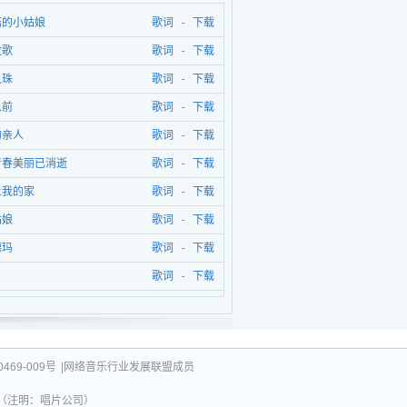
菇的小姑娘
歌词
-
下载
牧歌
歌词
-
下载
之珠
歌词
-
下载
以前
歌词
-
下载
的亲人
歌词
-
下载
青春美丽已消逝
歌词
-
下载
上我的家
歌词
-
下载
姑娘
歌词
-
下载
德玛
歌词
-
下载
歌词
-
下载
469-009号
|网络音乐行业发展联盟成员
031（注明：唱片公司）