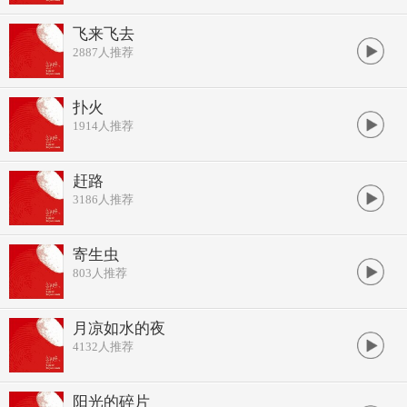
飞来飞去
2887
人推荐
扑火
1914
人推荐
赶路
3186
人推荐
寄生虫
803
人推荐
月凉如水的夜
4132
人推荐
阳光的碎片