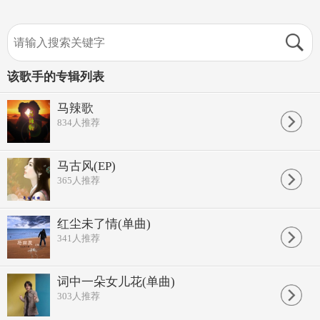
该歌手的专辑列表
马辣歌
834
人推荐
马古风(EP)
365
人推荐
红尘未了情(单曲)
341
人推荐
词中一朵女儿花(单曲)
303
人推荐