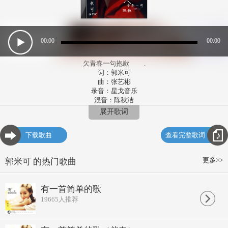
00:00
00:00
欠青春一句抱歉 .
词：郭米可
曲：张艺彬
录音：星戈音乐
混音：陈秋洁
欢迎来 我的心里坐坐
展开歌词
喝杯茶 聊一聊 曾经那些快乐
像开始 我们刚相识的时候
下载歌曲
查看完整歌词
说的话并不多 却不觉得寂寞
有没有那么一首歌 唱完就永远
写下的诗篇 说着明天见
更多>>
郭米可 的热门歌曲
舍不得 这样离开了
操场上面 我们不再相见
黑板写着 曾许过的心愿
有一首简单的歌
我的书签 留不住那天
19665
人推荐
舍不得 让你不快乐
这一首歌 是我写的永远
那年夏天 回头看见你的脸