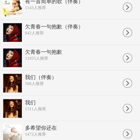
有一首简单的歌（伴奏）
往事如烟 挥手告别昨天
1143
人推荐
那时候 你牵着 我的手
山是山 海是海 还有喝过的酒
欠青春一句抱歉（伴奏）
那时候 我们刚相识的时候
说的话并不多 却不觉得寂寞
842
人推荐
有没有那么个明天 不再改变
手中的玫瑰 永远不凋谢
舍不得 就这样离开了
欠青春一句抱歉
你的抱歉 我不想再听见
11955
人推荐
可惜那天 我离开你的身边
不再重演 熟悉的明天见
我们（伴奏）
舍不得 让你不快乐
这一首歌 是我写的永远
598
人推荐
那年冬天 偶尔想起你的脸
往事如烟 挥手告别昨天
我们
1311
人推荐
多希望你还在
1473
人推荐