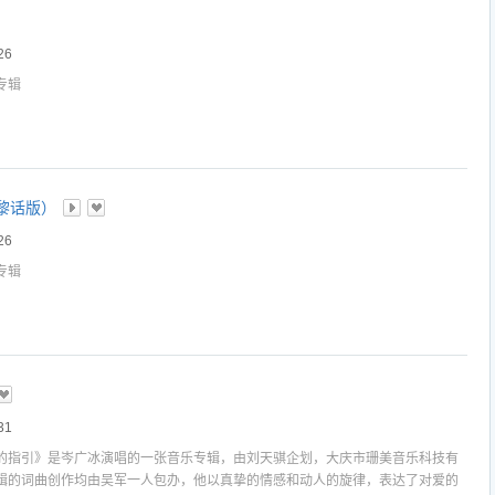
26
专辑
黎话版）
26
专辑
31
的指引》是岑广冰演唱的一张音乐专辑，由刘天骐企划，大庆市珊美音乐科技有
辑的词曲创作均由吴军一人包办，他以真挚的情感和动人的旋律，表达了对爱的