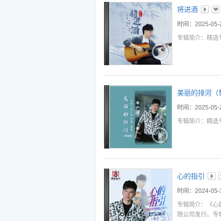
听
播
下
将进酒
听
播
下
时间：2025-05-
专辑简介：精选
听
播
下
听
播
下
听
播
下
选中
加入播放列表
美丽的排河（
时间：2025-05-
专辑简介：精选
心的指引
时间：2024-05-
专辑简介：《心
限公司发行。专