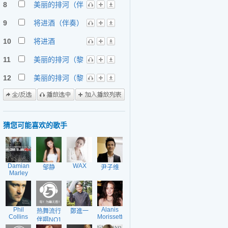
8
美丽的排河（伴
奏）
9
将进酒（伴奏）
10
将进酒
11
美丽的排河（黎
话版伴奏）
12
美丽的排河（黎
话版）
猜您可能喜欢的歌手
Damian
WAX
邹静
尹子维
Marley
Phil
Alanis
热舞流行
鄭進一
Collins
Morissette
伴唱NO1