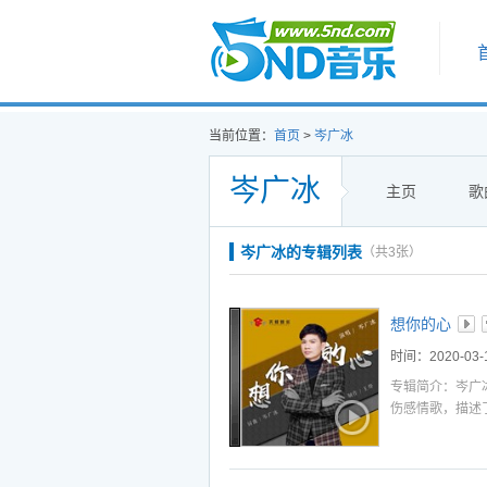
首页
当前位置：
首页
>
岑广冰
岑广冰
主页
歌
听
播
下
岑广冰的专辑列表
（共3张）
听
播
下
听
播
下
想你的心
听
播
下
时间：2020-03-
听
播
下
专辑简介：岑广
伤感情歌，描述
听
播
下
听
播
下