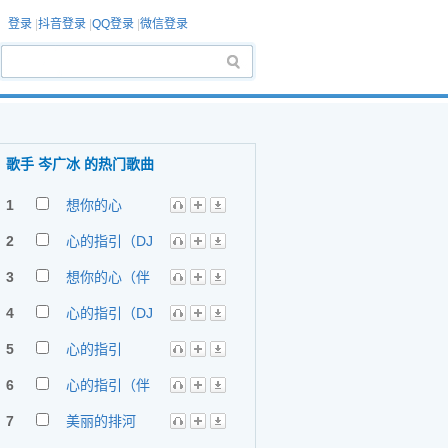
登录
|
抖音登录
|
QQ登录
|
微信登录
歌手 岑广冰 的热门歌曲
1
想你的心
2
心的指引（DJ
版）
3
想你的心（伴
奏）
4
心的指引（DJ
版伴奏）
5
心的指引
6
心的指引（伴
奏）
7
美丽的排河