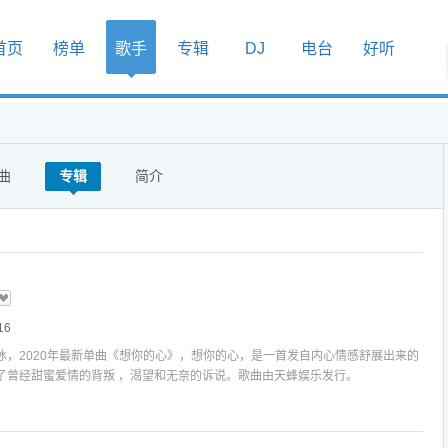
首页
榜单
歌手
专辑
DJ
电台
好听
曲
专辑
简介
16
冰，2020年最新单曲《想你的心》，想你的心，是一首发自内心情感舒展出来的
了曾经甜蜜爱情的背叛 ，渴望和无奈的诉说。歌曲由天蜂娱乐发行。