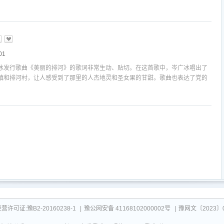
在这张专辑中，岑广冰用他独特的嗓音，唱出了人们在生活中的欢笑与泪水，以及
信念。歌曲《心的指引》以其深情的歌词和悠扬
01
冰发行歌曲《美丽的排河》的歌词非常生动、贴切。在这首歌中，岑广冰唱出了
镇和排河村，让人感受到了那里的人杰地灵和圣女果的甘甜。歌曲也表达了党的
及人们不懈的努力和坚持，让排河村有了翻天覆地的变化，成为了美丽农村的代
一首关于建设新农村、弘扬农村文化建设、人才引
可证:豫B2-20160238-1
|
豫公网安备 41168102000002号
|
豫网文〔2023〕0