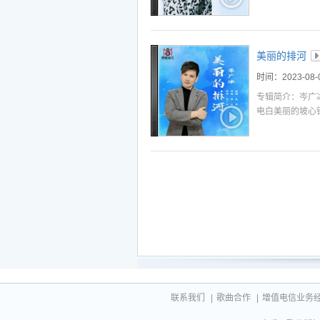
执着和追求。 
对未来的希望和
美丽的排河
时间：2023-08-
专辑简介：岑广
电白美丽的坡心
支持和力量，以
表。 这首歌是
联系我们
|
歌曲合作
|
增值电信业务经营许