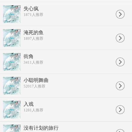
失心疯
1871
人推荐
淹死的鱼
1897
人推荐
街角
3411
人推荐
小聪明舞曲
52017
人推荐
入戏
1281
人推荐
没有计划的旅行