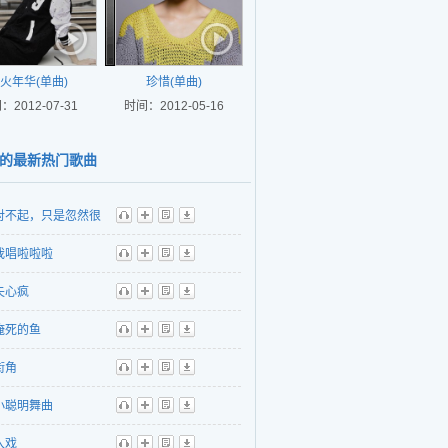
火年华(单曲)
珍惜(单曲)
：2012-07-31
时间：2012-05-16
的最新热门歌曲
对不起，只是忽然很
听
播
歌
下
我唱啦啦啦
听
播
歌
下
失心疯
听
播
歌
下
淹死的鱼
听
播
歌
下
街角
听
播
歌
下
小聪明舞曲
听
播
歌
下
入戏