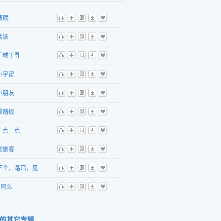
籁赋
听
播
歌
下
收
活该
听
播
歌
下
收
千域千寻
听
播
歌
下
收
小宇宙
听
播
歌
下
收
小朋友
听
播
歌
下
收
脚踏板
听
播
歌
下
收
一点一点
听
播
歌
下
收
常旅客
听
播
歌
下
收
下个，路口，见
听
播
歌
下
收
阿么
听
播
歌
下
收
的其它专辑