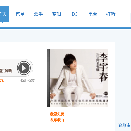
首页
榜单
歌手
专辑
DJ
电台
好听
力。
弹出播放
我要免费
发布歌曲
这张专