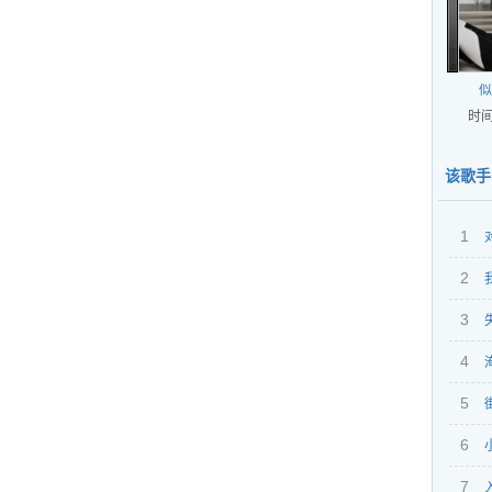
似
时间
该歌手
1
2
想你
3
4
5
6
7