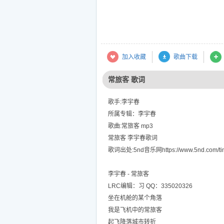
加入收藏
歌曲下载
常旅客 歌词
歌手:李宇春
所属专辑：李宇春
歌曲:常旅客 mp3
常旅客 李宇春歌词
歌词出处:5nd音乐网https://www.5nd.com/tin
李宇春 - 常旅客
LRC编辑：习 QQ：335020326
坐在机舱的某个角落
我是飞机中的常旅客
起飞降落城市转折