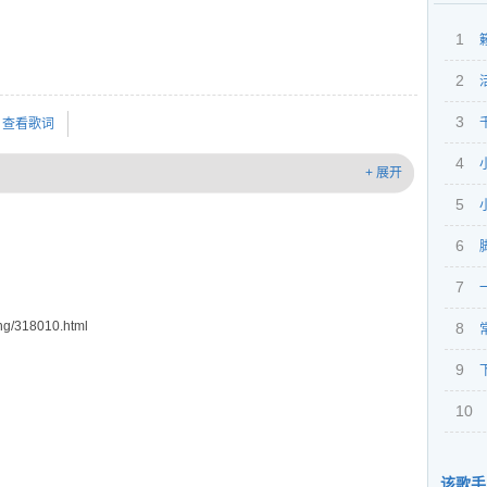
1
2
3
查看歌词
4
+ 展开
5
6
7
g/318010.html
8
9
10
该歌手