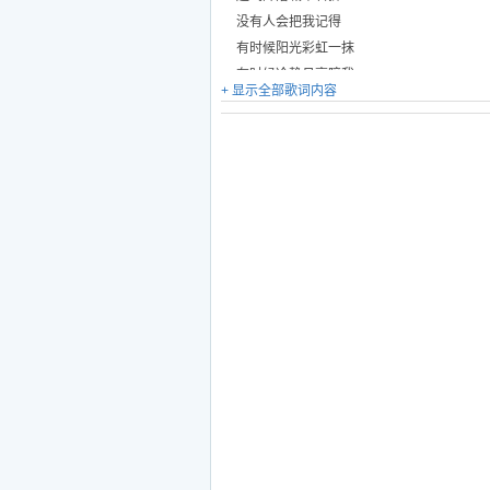
没有人会把我记得
有时候阳光彩虹一抹
有时候冷静月亮陪我
+ 显示全部歌词内容
一扇不能开的窗
小小视角却时刻看你想你太多
世界上万千的常旅客
我仅仅只是其中的一个
每次一句我走了
看似轻松的过客
还能留下些什么
每个人都是常旅客
在自己生命旅途上走着
这次我又要走了
歉意用完了力气
无奈和你再次错过
有时候一杯水为托
有时候沉睡带着寂寞
一颗不能停的心