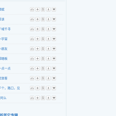
籁赋
听
播
歌
下
收
活该
听
播
歌
下
收
千域千寻
听
播
歌
下
收
小宇宙
听
播
歌
下
收
小朋友
听
播
歌
下
收
脚踏板
听
播
歌
下
收
一点一点
听
播
歌
下
收
常旅客
听
播
歌
下
收
下个，路口，见
听
播
歌
下
收
阿么
听
播
歌
下
收
的其它专辑