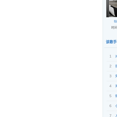
似
时间
该歌手
1
2
想你
3
4
5
6
7