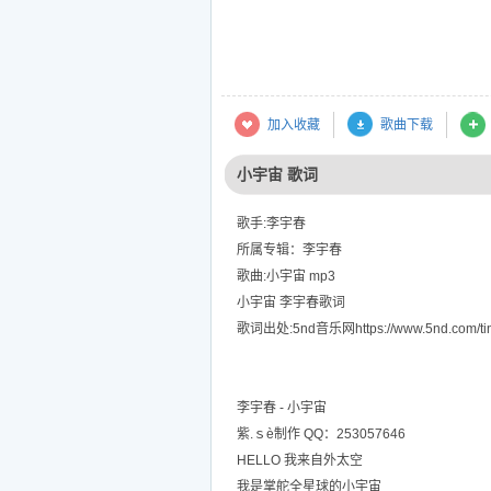
加入收藏
歌曲下载
小宇宙 歌词
歌手:李宇春
所属专辑：李宇春
歌曲:小宇宙 mp3
小宇宙 李宇春歌词
歌词出处:5nd音乐网https://www.5nd.com/tin
李宇春 - 小宇宙
紫.ｓè制作 QQ：253057646
HELLO 我来自外太空
我是掌舵全星球的小宇宙