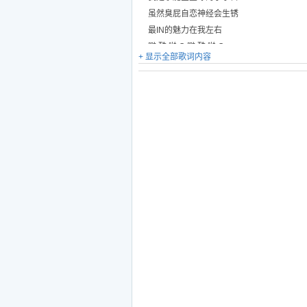
虽然臭屁自恋神经会生锈
最IN的魅力在我左右
噼 酷 啪 Q 噼 酷 啪 Q
+ 显示全部歌词内容
外星人就是这样说话
噼 酷 啪 Q 噼 酷 啪 Q
外星人跳舞也不差
来吧 释放小宇宙
噼 酷 啪 Q的小宇宙
来吧 释放小宇宙
小宇宙就在你手中
YOO HOO 旅行社7日游
听说恋爱一直定居这星球
还有巧克力豆口水流啊流
难怪说只有一个地球
噼 酷 啪 Q 噼 酷 啪 Q
外星的啤酒是高电流
噼 酷 啪 Q 噼 酷 啪 Q
外星出行坐热气球