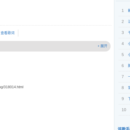
1
2
3
查看歌词
4
+ 展开
5
6
7
g/318014.html
8
9
10
该歌手