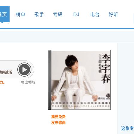
首页
榜单
歌手
专辑
DJ
电台
好听
力。
弹出播放
我要免费
发布歌曲
这张专