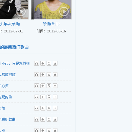
火年华(单曲)
珍惜(单曲)
：2012-07-31
时间：2012-05-16
的最新热门歌曲
对不起，只是忽然很
听
播
歌
下
我唱啦啦啦
听
播
歌
下
失心疯
听
播
歌
下
淹死的鱼
听
播
歌
下
街角
听
播
歌
下
小聪明舞曲
听
播
歌
下
入戏